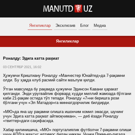
Янгиликлар
Эксклюзив
Блог
Медиа
Янгиликлар
Роналду: Эдига катта раҳмат
03 СЕНТЯБР 2021, 16:02
Ҳужумчи Криштиану Роналду «Манчестер Юнайтед»да 7-рақамни
олди. Бу ҳақда клуб расмий сайти маълум қилди.
Ўтган мавсумда бу рақамда ҳужумчи Эдинсон Кавани ҳаракат
қилганди. Энди уругвайлик форвард худди миллий жамоада бўлгани
каби 21-рақам остида тўп тепади. Роналду «7»ни беришга рози
бўлгани учун «Эл Матадор»га миннатдорчилик билдирди.
«МЮ»да яна шу рақамни олишга ишончим комил эмасди, шунинг
учун Эдига катта раҳмат айтмоқчиман», — деб ёзади Роналду
«твиттер»даги саҳифасида.
Хабар қилинишича, «МЮ» португалиялик футболчи 7-рақамни олиши
учун АПЛга махсус илтимос билан чиққан. Чунки Премьер-лигада