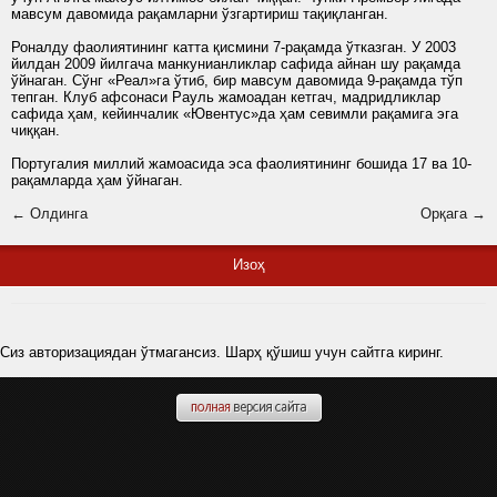
мавсум давомида рақамларни ўзгартириш тақиқланган.
Роналду фаолиятининг катта қисмини 7-рақамда ўтказган. У 2003
йилдан 2009 йилгача манкунианликлар сафида айнан шу рақамда
ўйнаган. Сўнг «Реал»га ўтиб, бир мавсум давомида 9-рақамда тўп
тепган. Клуб афсонаси Рауль жамоадан кетгач, мадридликлар
сафида ҳам, кейинчалик «Ювентус»да ҳам севимли рақамига эга
чиққан.
Португалия миллий жамоасида эса фаолиятининг бошида 17 ва 10-
рақамларда ҳам ўйнаган.
← Олдинга
Орқага →
Изоҳ
Сиз авторизациядан ўтмагансиз. Шарҳ қўшиш учун сайтга киринг.