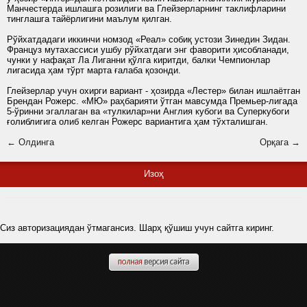
Манчестерда ишлашга розилиги ва Глейзерларнинг таклифларини
тинглашга тайёрлигини маълум қилган.
Рўйхатдадаги иккинчи номзод «Реал» собиқ устози Зинедин Зидан.
Француз мутахассиси ушбу рўйхатдаги энг фаворити ҳисобланади,
чунки у нафақат Ла Лиганни қўлга киритди, балки Чемпионлар
лигасида ҳам тўрт марта ғалаба қозонди.
Глейзерлар учун охирги вариант - ҳозирда «Лестер» билан ишлаётган
Брендан Рожерс. «МЮ» раҳбарияти ўтган мавсумда Премьер-лигада
5-ўринни эгаллаган ва «тулкилар»ни Англия кубоги ва Суперкубоги
ғолиблигига олиб келган Рожерс вариантига ҳам тўхталишган.
← Олдинга
Орқага →
Изоҳ
Сиз авторизациядан ўтмагансиз. Шарҳ қўшиш учун сайтга киринг.