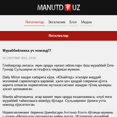
Янгиликлар
Эксклюзив
Блог
Медиа
Янгиликлар
Мураббийликка уч номзод!?
16 СЕНТЯБР 2021, 23:04
Глейзерлар оиласи, яқин орада «қизил иблислар» бош мураббий Оле-
Гуннар Сульшерни истеъфога чиқариши мумкин.
Daily Mirror нашри хабарига кўра, «Юнайтед» эгалари жиддий
молиявий сармояларга қарамай, ҳали ҳеч қандай совринни қўлга
кирита олмаган норвегиялик мутахассиснинг ишидан тўлиқ қониқиш
ҳосил қилишмаган.
Манба айтилишича, агар вазият яқин орада яхшиланмаса, клуб янги
мураббий тайинлашга мажбур бўлади. Сульшернинг ўрнига учта
номзод кўрсатилган.
Норвегияликнинг биринчи ўринбосари
Антонио Конте
бўлиши мумкин,
у ҳозир «Интер»дан кетганидан кейин ишсиз. Италиялик мураббий