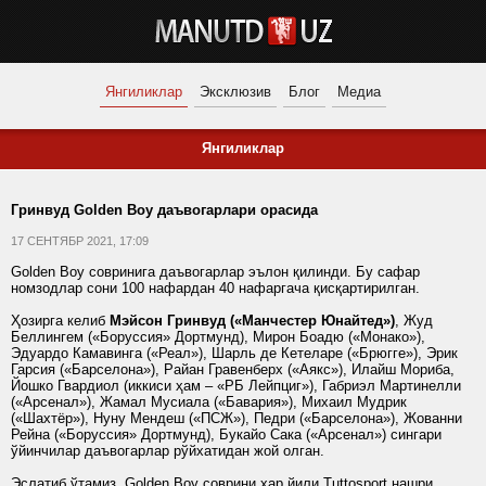
Янгиликлар
Эксклюзив
Блог
Медиа
Янгиликлар
Гринвуд Golden Boy даъвогарлари орасида
17 СЕНТЯБР 2021, 17:09
Golden Boy совринига даъвогарлар эълон қилинди. Бу сафар
номзодлар сони 100 нафардан 40 нафаргача қисқартирилган.
Ҳозирга келиб
Мэйсон Гринвуд («Манчестер Юнайтед»)
, Жуд
Беллингем («Боруссия» Дортмунд), Мирон Боадю («Монако»),
Эдуардо Камавинга («Реал»), Шарль де Кетеларе («Брюгге»), Эрик
Гарсия («Барселона»), Райан Гравенберх («Аякс»), Илайш Мориба,
Йошко Гвардиол (иккиси ҳам – «РБ Лейпциг»), Габриэл Мартинелли
(«Арсенал»), Жамал Мусиала («Бавария»), Михаил Мудрик
(«Шахтёр»), Нуну Мендеш («ПСЖ»), Педри («Барселона»), Жованни
Рейна («Боруссия» Дортмунд), Букайо Сака («Арсенал») сингари
ўйинчилар даъвогарлар рўйхатидан жой олган.
Эслатиб ўтамиз, Golden Boy соврини ҳар йили Tuttosport нашри