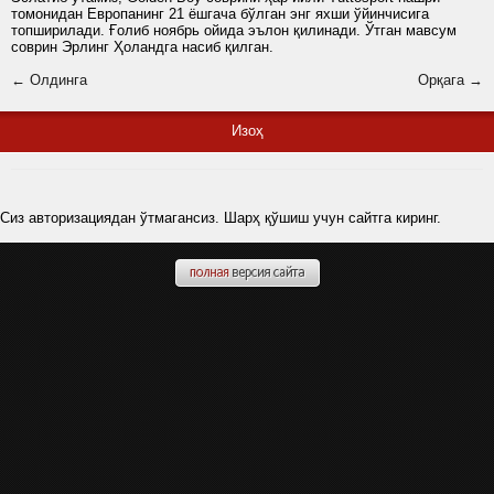
томонидан Европанинг 21 ёшгача бўлган энг яхши ўйинчисига
топширилади. Ғолиб ноябрь ойида эълон қилинади. Ўтган мавсум
соврин Эрлинг Ҳоландга насиб қилган.
← Олдинга
Орқага →
Изоҳ
Сиз авторизациядан ўтмагансиз. Шарҳ қўшиш учун сайтга киринг.