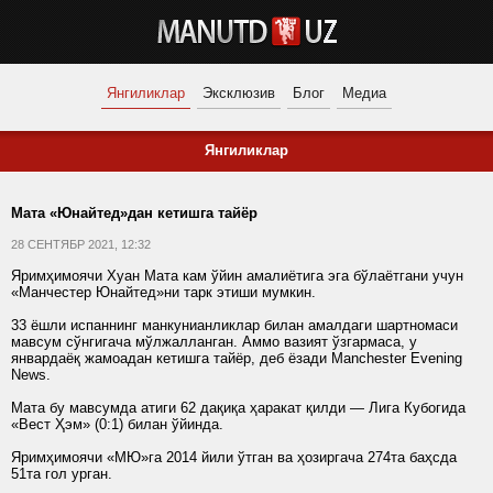
Янгиликлар
Эксклюзив
Блог
Медиа
Янгиликлар
Мата «Юнайтед»дан кетишга тайёр
28 СЕНТЯБР 2021, 12:32
Яримҳимоячи Хуан Мата кам ўйин амалиётига эга бўлаётгани учун
«Манчестер Юнайтед»ни тарк этиши мумкин.
33 ёшли испаннинг манкунианликлар билан амалдаги шартномаси
мавсум сўнгигача мўлжалланган. Аммо вазият ўзгармаса, у
январдаёқ жамоадан кетишга тайёр, деб ёзади Manchester Evening
News.
Мата бу мавсумда атиги 62 дақиқа ҳаракат қилди — Лига Кубогида
«Вест Ҳэм» (0:1) билан ўйинда.
Яримҳимоячи «МЮ»га 2014 йили ўтган ва ҳозиргача 274та баҳсда
51та гол урган.