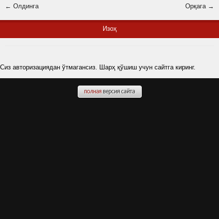
← Олдинга
Орқага →
Изоҳ
Сиз авторизациядан ўтмагансиз. Шарҳ қўшиш учун сайтга киринг.