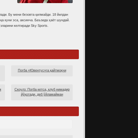
ади. Бу мени безовта қилмайди. 18 йилдан
а куни эса, аксинча. Баъзида ҳаёт шундай.
зларини келтиради Sky Sports.
Погба «Ювентус»га қайтмоқчи
м
Скоулз: Погба кетса, клуб нимадир
йўқотади, деб ўйламайман