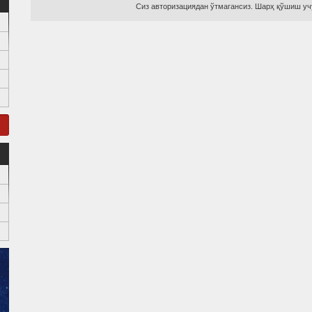
Сиз авторизациядан ўтмагансиз. Шарҳ қўшиш учу