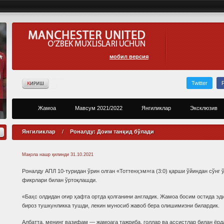
мобил версия
Twitter
Жамоа
Мавсум 2021/2022
Янгиликлар
Эксклюзив
Янгиликлар
/
Роналду: Доим танқид бўлади
Мақола нашр қилинди
31.10.2021
Роналду АПЛ 10-туридан ўрин олган «Тоттенҳэм»га (3:0) қарши ўйиндан сўнг 
фикрлари билан ўртоқлашди.
«Баҳс олдидан оғир ҳафта ортда қолганини англадик. Жамоа босим остида эди
бироз тушкунликка тушди, лекин муносиб жавоб бера олишимизни билардик.
Албатта, менинг вазифам — жамоага тажриба, голлар ва ассистлар билан ёр