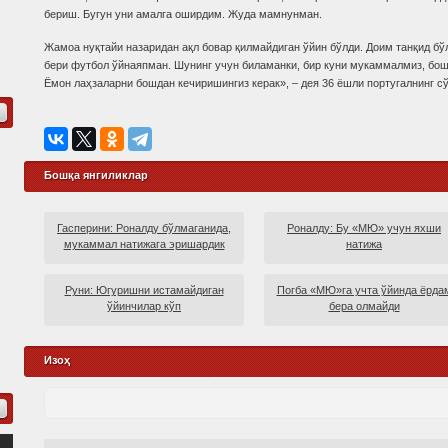
бериш. Бугун уни амалга оширдим. Жуда мамнунман.
Жамоа нуқтайи назаридан ақл бовар қилмайдиган ўйин бўлди. Доим танқид бўл
бери футбол ўйнаяпман. Шунинг учун биламанки, бир куни мукаммалмиз, бошқ
Ёмон лаҳзаларни бошдан кечиришингиз керак», – дея 36 ёшли португалнинг сў
Бошқа янгиликлар
Гасперини: Роналду бўлмаганида,
Роналду: Бу «МЮ» учун яхши
мукаммал натижага эришардик
натижа
Руни: Югуришни истамайдиган
Погба «МЮ»га учта ўйинда ёрда
ўйинчилар кўп
бера олмайди
Изоҳ