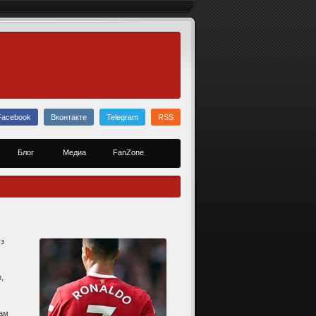
Facebook
Вконтакте
Telegram
RSS
Блог
Медиа
FanZone
ўз
,
дам