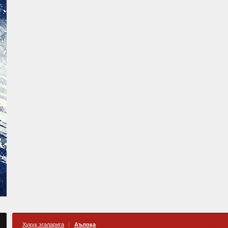
Ҳуқуқ эгаларига
Аълоқа