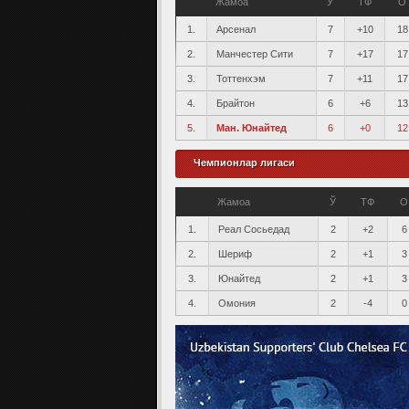
Жамоа
Ў
ТФ
О
1.
Арсенал
7
+10
18
2.
Манчестер Сити
7
+17
17
3.
Тоттенхэм
7
+11
17
4.
Брайтон
6
+6
13
5.
Ман. Юнайтед
6
+0
12
Чемпионлар лигаси
Жамоа
Ў
ТФ
О
1.
Реал Сосьедад
2
+2
6
2.
Шериф
2
+1
3
3.
Юнайтед
2
+1
3
4.
Омония
2
-4
0