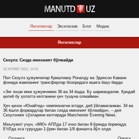
Янгиликлар
Эксклюзив
Блог
Медиа
Янгиликлар
Скоулз: Cизда имконият бўлмайди
26 НОЯБР 2021, 14:31
Пол Скоулз ҳужумчилар Криштиану Роналду ва Эдинсон Кавани
фонида жамоанинг трансферлар бозоридаги ишига баҳо берди.
«Энг яхши икки ҳужумчимиз 36 ва 34 ёшда. Бу шармандалик. Қандай
қилиб бу ҳолатга келганини ҳеч тушуна олмайман.
Ҳеч қачон «Юнайтед» чемпионатни ютади, деб ўйламаганман. 34 ва
36 ёшли форвардлар билан сизда имконият бўлмайди», – дея
Скоулзнинг сўзларини келтиради Manchester Evening News.
Маълумот учун, «МЮ» АПЛда 17 очко билан 8-ўринда бормоқда.
ЕЧЛда эса гуруҳдан 1-ўрин билан 1/8 финалга йўл олди.
← Олдинга
Орқага →