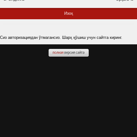
Изоҳ
Сиз авторизациядан ўтмагансиз. Шарҳ қўшиш учун сайтга киринг.