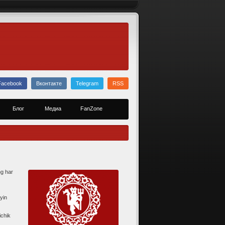
Facebook
Вконтакте
Telegram
RSS
Блог
Медиа
FanZone
ng har
yin
ichik