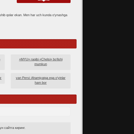
shib qolar ekan. Men har uch kunda o‘ynashga
h
«MYU» raqibi «Chelsi» bo‘lishi
mumkun
z
van Persi: Ahamiyatga ega o‘yinlar
ham bor
н сайтга киринг.