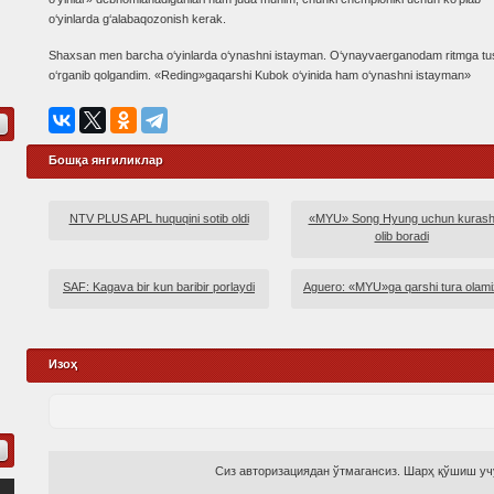
o‘yinlarda g‘alabaqozonish kerak.
Shaxsan men barcha o‘yinlarda o‘ynashni istayman. O‘ynayvaerganodam ritmga tu
o‘rganib qolgandim. «Reding»gaqarshi Kubok o‘yinida ham o‘ynashni istayman»
Бошқа янгиликлар
NTV PLUS APL huquqini sotib oldi
«MYU» Song Hyung uchun kuras
olib boradi
SAF: Kagava bir kun baribir porlaydi
Aguero: «MYU»ga qarshi tura olami
Изоҳ
Сиз авторизациядан ўтмагансиз. Шарҳ қўшиш учу