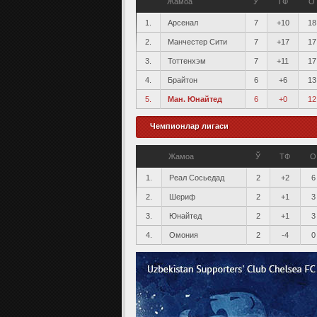
Жамоа
Ў
ТФ
О
1.
Арсенал
7
+10
18
2.
Манчестер Сити
7
+17
17
3.
Тоттенхэм
7
+11
17
4.
Брайтон
6
+6
13
5.
Ман. Юнайтед
6
+0
12
Чемпионлар лигаси
Жамоа
Ў
ТФ
О
1.
Реал Сосьедад
2
+2
6
2.
Шериф
2
+1
3
3.
Юнайтед
2
+1
3
4.
Омония
2
-4
0