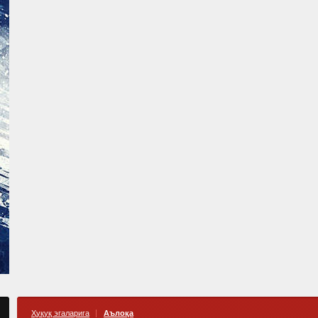
Ҳуқуқ эгаларига
Аълоқа