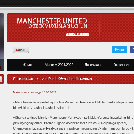
мобил версия
Twitter
Жамоа
Мавсум 2021/2022
Янгиликлар
Эксклюзив
Янгиликлар
/
van Persi: O‘ynashnni istayman
Мақола нашр қилинди
18.02.2013
«ManchesterYunayted» hujumchisi Robin van Persi «qizil iblislar» tarkibida jamoani
biro‘yinida o‘ynashni istashini aytib o‘tdi:
«Shunga aminbo‘ldimki, «Manchester Yunayted» tarkibida o‘ynaganingizda har bir o‘
yirik o‘yingaaylanadi. Premer Ligada «Manchester Siti» va «Liverpul»ga qarshi,
Chempionlar Ligasida«Real»ga qarshi alohida maqomdagi o‘yinlar ham bor, biroq «k
o‘yinlar» debnomlanadiganlari ham juda muhim, chunki chempionlki uchun ko‘plab