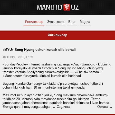
Янгиликлар
Эксклюзив
Блог
Медиа
Янгиликлар
«MYU» Song Hyung uchun kurash olib boradi
18 ФЕВРАЛ 2013, 17:29
«SundayPeople» internet nashrining xabariga ko‘ra, «Gamburg» klubining
janubiy koreyalik20 yoshli futbolchisi Song Hyung Ming uchun yozgi
transfer vaqtida Angliyaning birvarakayigaikki — «Chelsi» hamda
«Manchester Yunayted» klublari kurash olib borishadi.
Bugungi kunda«Gamburg» tarkibida to‘p surayotgan ushbu futbolchi
uchun ikki klub ham 10 mln.funt-sterling taklif qilmoqda.
Ma’lumot uchun aytib o‘tish joizki, Song mavsum davomida«Gamburg»
tarkibida 20 uchrashuvda maydonga tushib 9ta gol kiritgan. Terma
jamoadaesa jahon chempionati saralash bahslari doirasida Livan hamda
Eronga qarshi maydongatushgan
← Олдинга
Орқага →