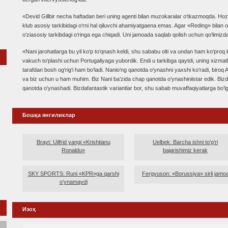
«Devid Gillbir necha haftadan beri uning agenti bilan muzokaralar o‘tkazmoqda. Ho
klub asosiy tarkibidagi o‘rni hal qiluvchi ahamiyatgaena emas. Agar «Reding» bilan o‘
o‘ziasosiy tarkibdagi o‘ringa ega chiqadi. Uni jamoada saqlab qolish uchun qo‘limizd
«Nani jarohatlarga bu yil ko‘p to‘qnash keldi, shu sababu olti va undan ham ko‘proq k
vakuch to‘plashi uchun Portugaliyaga yubordik. Endi u tarkibga qaytdi, uning xiz
tarafdan bosh og‘rig‘i ham bo‘ladi. Nanio‘ng qanotda o‘ynashni yaxshi ko‘radi, biroq 
va biz uchun u ham muhim. Biz Nani ba’zida chap qanotda o‘ynashiniistar edik. Bi
qanotda o‘ynashadi. Bizdafantastik variantlar bor, shu sabab muvaffaqiyatlarga bo‘
Бошқа янгиликлар
Brayt: Uilfrid yangi «Krishtianu
Uelbek: Barcha ishni to‘g‘ri
Ronaldu»
bajarishimiz kerak
SKY SPORTS: Runi «KPR»ga qarshi
Fergyuson: «Borussiya» sirli jamo
o‘ynamaydi
Изоҳ