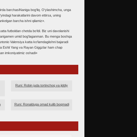
zirda barchasiNaniga bog‘liq. O‘ylashimcha, unga
yindagi harakatlarini davom ettirsa, uning
ankelgan barcha ishni qilamiz».
atta futboldan chetda bo‘ldi. Biz uni davolanishi
matlarigamen umid bog‘laganman. Bu menga boshqa
Antonio Valensiya katta ko‘lamdagiishni bajaradi
zda Eshli Yang va Rayan Giggzlar ham chap
lgan imkoniyatimiz oshadi»
Runi: Robin juda tortinchoq va jiddiy
a
Runi: Ronalduga omad kulib boqmadi