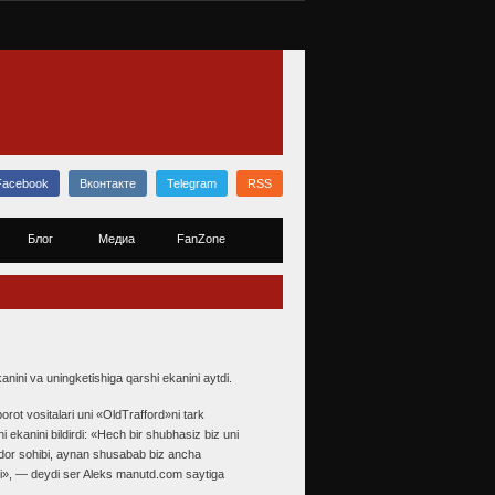
Facebook
Вконтакте
Telegram
RSS
Блог
Медиа
FanZone
anini va uningketishiga qarshi ekanini aytdi.
ot vositalari uni «OldTrafford»ni tark
i ekanini bildirdi: «Hech bir shubhasiz biz uni
qtidor sohibi, aynan shusabab biz ancha
 biri», — deydi ser Aleks manutd.com saytiga