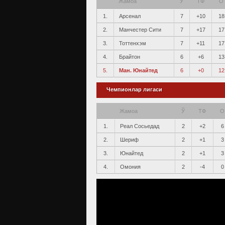
Жамоа
Ў
ТФ
О
1.
Арсенал
7
+10
18
2.
Манчестер Сити
7
+17
17
3.
Тоттенхэм
7
+11
17
4.
Брайтон
6
+6
13
5.
Ман. Юнайтед
6
+0
12
Чемпионлар лигаси
Жамоа
Ў
ТФ
О
1.
Реал Сосьедад
2
+2
6
2.
Шериф
2
+1
3
3.
Юнайтед
2
+1
3
4.
Омония
2
-4
0