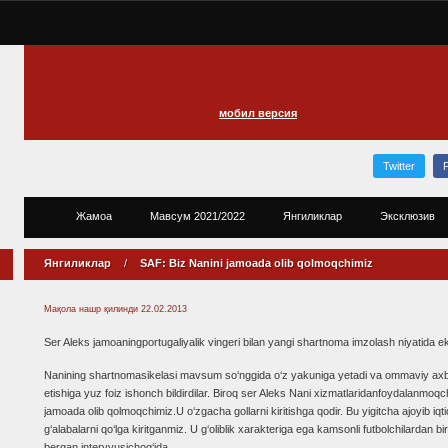
мобил версия
Twitter
Жамоа
Мавсум 2021/2022
Янгиликлар
Эксклюзив
Янгиликлар
/
SAF: Biz Nanini jamoada olib qolmoqchimiz
Мақола нашр қилинди
22.02.2013
Ser Aleks jamoaningportugaliyalik vingeri bilan yangi shartnoma imzolash niyatida ek
Nanining shartnomasikelasi mavsum so‘nggida o‘z yakuniga yetadi va ommaviy axbor
etishiga yuz foiz ishonch bildirdilar. Biroq ser Aleks Nani xizmatlaridanfoydalanmoqch
jamoada olib qolmoqchimiz.U o‘zgacha gollarni kiritishga qodir. Bu yigitcha ajoyib i
g‘alabalarni qo‘lga kiritganmiz. U g‘oliblik xarakteriga ega kamsonli futbolchilardan
bergan intervyusichog‘ida.