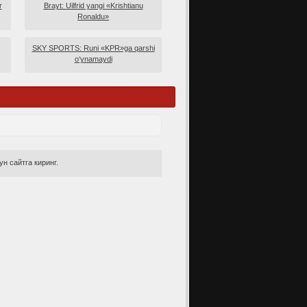
r
Brayt: Uilfrid yangi «Krishtianu
Ronaldu»
SKY SPORTS: Runi «KPR»ga qarshi
o‘ynamaydi
н сайтга киринг.