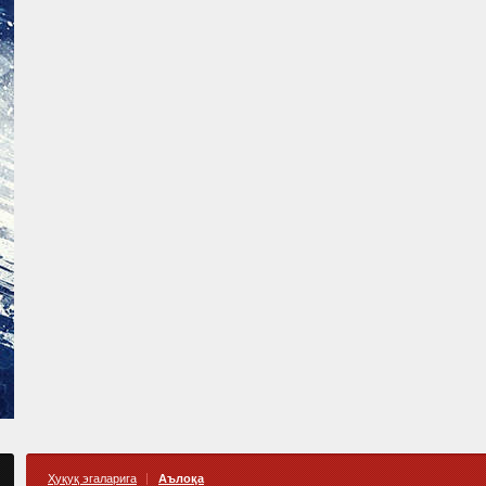
Ҳуқуқ эгаларига
Аълоқа