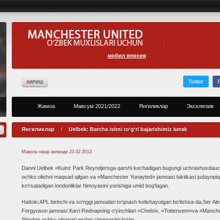
мобил версия
Twitter
Жамоа
Мавсум 2021/2022
Янгиликлар
Эксклюзив
Янгиликлар
/
Uelbek: Barcha ishni to‘g‘ri bajarishimiz kerak
Мақола нашр қилинди
23.02.2013
Danni Uelbek «Kuinz Park Reyndjersga qarshi kechadigan bugungi uchrashuvdau
ochko olishni maqsad qilgan va «Manchester Yunayted» jamoasi taktikasi judayopiq
ko‘rsatadigan londonliklar himoyasini yorishiga umid bog‘lagan.
Hattoki APL birinchi va so‘nggi jamoalari to‘qnash kelishayotgan bo‘lishsa-da,Ser Al
Fergyuson jamoasi Xarri Rednapning o‘yinchilari «Chelsi», «Tottenxem»va «Manch
Siti»dan ochko olganari esdan chiqmasligi lozim.