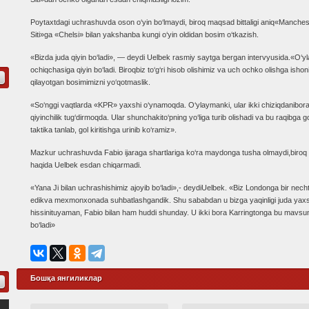
Poytaxtdagi uchrashuvda oson o‘yin bo‘lmaydi, biroq maqsad bittaligi aniq«Manches
Siti»ga «Chelsi» bilan yakshanba kungi o‘yin oldidan bosim o‘tkazish.
«Bizda juda qiyin bo‘ladi», — deydi Uelbek rasmiy saytga bergan intervyusida.«O‘yla
ochiqchasiga qiyin bo‘ladi. Biroqbiz to‘g‘ri hisob olishimiz va uch ochko olishga is
qilayotgan bosimimizni yo‘qotmaslik.
«So‘nggi vaqtlarda «KPR» yaxshi o‘ynamoqda. O‘ylaymanki, ular ikki chiziqdaniborat
qiyinchilik tug‘dirmoqda. Ular shunchakito‘pning yo‘liga turib olishadi va bu raqibga gol k
taktika tanlab, gol kiritishga urinib ko‘ramiz».
Mazkur uchrashuvda Fabio ijaraga shartlariga ko‘ra maydonga tusha olmaydi,biroq 
haqida Uelbek esdan chiqarmadi.
«Yana Ji bilan uchrashishimiz ajoyib bo‘ladi»,- deydiUelbek. «Biz Londonga bir nec
edikva mexmonxonada suhbatlashgandik. Shu sababdan u bizga yaqinligi juda yaxsh
hissinituyaman, Fabio bilan ham huddi shunday. U ikki bora Karringtonga bu mavsum
bo‘ladi»
Бошқа янгиликлар