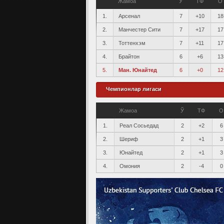
Жамоа
Ў
ТФ
О
1.
Арсенал
7
+10
18
2.
Манчестер Сити
7
+17
17
3.
Тоттенхэм
7
+11
17
4.
Брайтон
6
+6
13
5.
Ман. Юнайтед
6
+0
12
Чемпионлар лигаси
Жамоа
Ў
ТФ
О
1.
Реал Сосьедад
2
+2
6
2.
Шериф
2
+1
3
3.
Юнайтед
2
+1
3
4.
Омония
2
-4
0