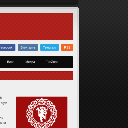
Facebook
Вконтакте
Telegram
RSS
Блог
Медиа
FanZone
ch
 o‘yin
eks
ester