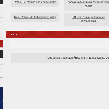
Rafael: Bu mening eng chiroyli golim
Kagava mavsum oldi tayyorgarlikla
haqida
Runi: Robin juda tortinchoq va jiddiy
SAF: Biz Nanini jamoada olib
qolmoqchimiz
Изоҳ
Сиз авторизациядан ўтмагансиз. Шарҳ қўшиш учу