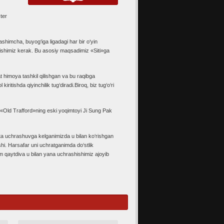
ter
shimcha, buyog‘iga ligadagi har bir o‘yin
honishimiz kerak. Bu asosiy maqsadimiz «Siti»ga
 himoya tashkil qilishgan va bu raqibga
iritishda qiyinchilik tug‘diradi.Biroq, biz tug‘o‘ri
«Old Trafford»ning eski yoqimtoyi Ji Sung Pak
hta uchrashuvga kelganimizda u bilan ko‘rishgan
i. Harsafar uni uchratganimda do‘stlik
 qaytdiva u bilan yana uchrashishimiz ajoyib