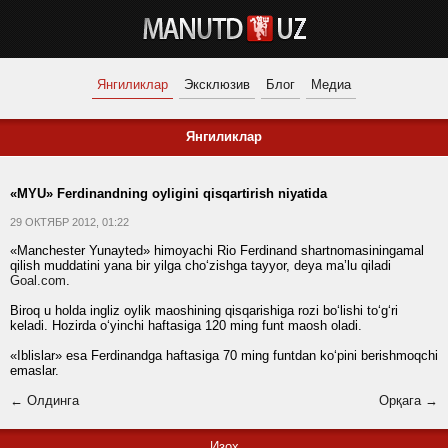
Янгиликлар
Эксклюзив
Блог
Медиа
Янгиликлар
«MYU» Ferdinandning oyligini qisqartirish niyatida
29 ОКТЯБР 2012, 01:22
«Manchester Yunayted» himoyachi Rio Ferdinand shartnomasiningamal
qilish muddatini yana bir yilga cho‘zishga tayyor, deya ma’lu qiladi
Goal.com
.
Biroq u holda ingliz oylik maoshining qisqarishiga rozi bo‘lishi to‘g‘ri
keladi. Hozirda o‘yinchi haftasiga 120 ming funt maosh oladi.
«Iblislar» esa Ferdinandga haftasiga 70 ming funtdan ko‘pini berishmoqchi
emaslar.
← Олдинга
Орқага →
Изоҳ