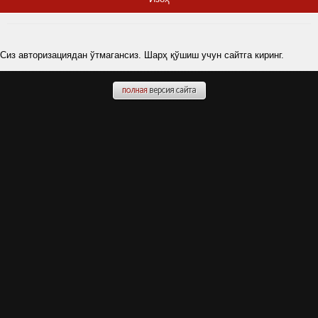
Сиз авторизациядан ўтмагансиз. Шарҳ қўшиш учун сайтга киринг.