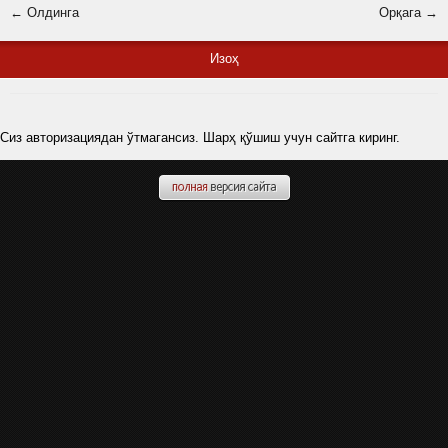
← Олдинга
Орқага →
Изоҳ
Сиз авторизациядан ўтмагансиз. Шарҳ қўшиш учун сайтга киринг.