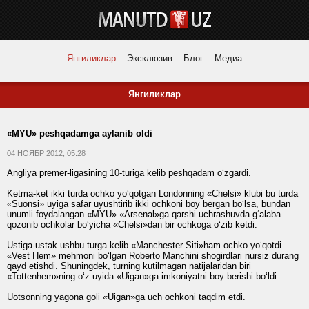
Янгиликлар
Эксклюзив
Блог
Медиа
Янгиликлар
«MYU» peshqadamga aylanib oldi
04 НОЯБР 2012, 05:28
Angliya premer-ligasining 10-turiga kelib peshqadam o‘zgardi.
Ketma-ket ikki turda ochko yo‘qotgan Londonning «Chelsi» klubi bu turda
«Suonsi» uyiga safar uyushtirib ikki ochkoni boy bergan bo‘lsa, bundan
unumli foydalangan «MYU» «Arsenal»ga qarshi uchrashuvda g‘alaba
qozonib ochkolar bo‘yicha «Chelsi»dan bir ochkoga o‘zib ketdi.
Ustiga-ustak ushbu turga kelib «Manchester Siti»ham ochko yo‘qotdi.
«Vest Hem» mehmoni bo‘lgan Roberto Manchini shogirdlari nursiz durang
qayd etishdi. Shuningdek, turning kutilmagan natijalaridan biri
«Tottenhem»ning o‘z uyida «Uigan»ga imkoniyatni boy berishi bo‘ldi.
Uotsonning yagona goli «Uigan»ga uch ochkoni taqdim etdi.