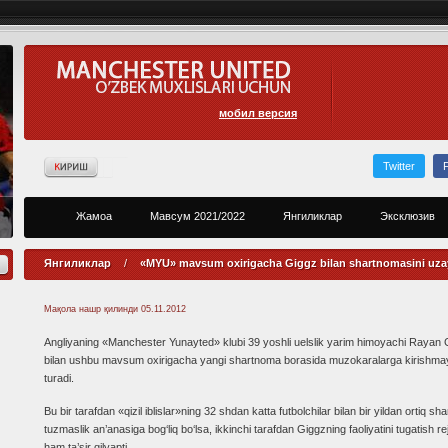
мобил версия
Twitter
Жамоа
Мавсум 2021/2022
Янгиликлар
Эксклюзив
Янгиликлар
/
«MYU» mavsum oxirigacha Giggz bilan shartnomasini uza
Мақола нашр қилинди
05.11.2012
Angliyaning «Manchester Yunayted» klubi 39 yoshli uelslik yarim himoyachi Rayan 
bilan ushbu mavsum oxirigacha yangi shartnoma borasida muzokaralarga kirishma
turadi.
Bu bir tarafdan «qizil iblislar»ning 32 shdan katta futbolchilar bilan bir yildan ortiq s
tuzmaslik an’anasiga bog‘liq bo‘lsa, ikkinchi tarafdan Giggzning faoliyatini tugatish rej
ham ta’sir qilyapti.