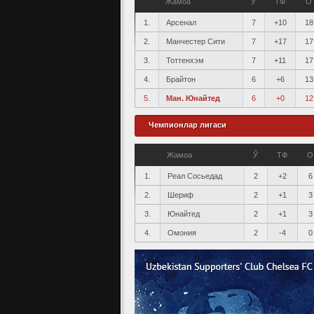
Жамоа
Ў
ТФ
О
1.
Арсенал
7
+10
18
2.
Манчестер Сити
7
+17
17
3.
Тоттенхэм
7
+11
17
4.
Брайтон
6
+6
13
5.
Ман. Юнайтед
6
+0
12
Чемпионлар лигаси
Жамоа
Ў
ТФ
О
1.
Реал Сосьедад
2
+2
6
2.
Шериф
2
+1
3
3.
Юнайтед
2
+1
3
4.
Омония
2
-4
0