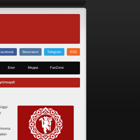
Facebook
Вконтакте
Telegram
RSS
Блог
Медиа
FanZone
ytirmaydi
Giggz
y
hartnoma
alari