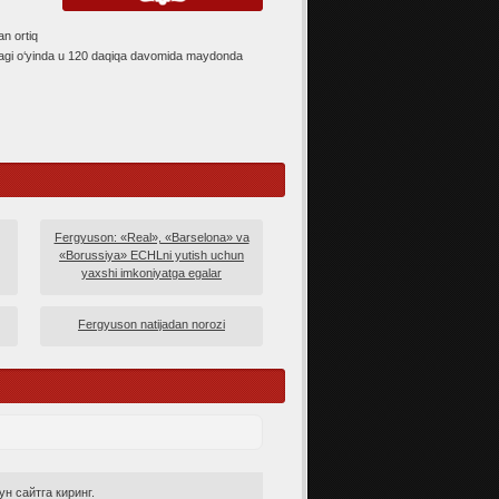
n ortiq
dagi o‘yinda u 120 daqiqa davomida maydonda
Fergyuson: «Real», «Barselona» va
«Borussiya» ECHLni yutish uchun
yaxshi imkoniyatga egalar
Fergyuson natijadan norozi
н сайтга киринг.