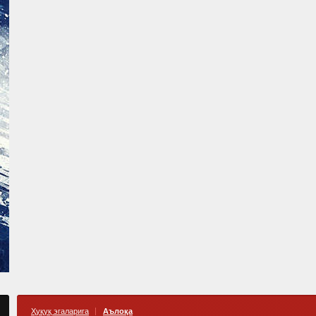
Ҳуқуқ эгаларига
Аълоқа