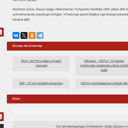
Ma’lumot uchun, Rayan Giggz «Manchester YUnayted» tarkibida 1991 yildan 900 da
uchrashuvlarda maydonga tushgan. «Chelsi»ga qarshi Angliya Liga Kubogi doirasi
harakat qildi.
Бошқа янгиликлар
Runi: Van Persi bilan o‘ynash
«Braga» - «MYU». 10 daqiqa
yoqyapti
mobaynida stadionda chiroq o‘chib
qoldi
SAF: «O‘zim penaltini tepaman»
«MYU» peshqadamga aylanib oldi
Изоҳ
Сиз авторизациядан ўтмагансиз. Шарҳ қўшиш учу