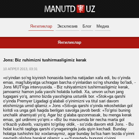
Янгиликлар
Эксклюзив
Блог
Медиа
Янгиликлар
Jons: Biz ruhimizni tushirmasligimiz kerak
10 АПРЕЛ 2013, 03:31
«o‘yindan so‘ng kiyinish honasida barcha natijadan xafa edi, bu o‘yinda
emas, mag‘lubiyatga uchragan barcha o‘yinlardan so‘ng shunday bo‘ladi, -
Jons MUTVga intervyusida. - Biz ruhiyatimizni tushirmasligimiz kerak,
jamoamiz hamon juda yaxshi holatda turibdi. Xa, unvon uchun jang
tugagani yo‘q, ammo bizda yaxshigina ustunlik bor. «Stok»ga qarshi
o‘yinda Premyer Ligadagi g‘alabali o‘yinimizni va titul sari davom
etishimizga umid qilamiz.» Jons «Siti»ga qarshi o‘yinda rekoshetdan gol
kiritdi va unga goli haqida berilgan savolga javob berdi: «To‘grisi buning
unchalik ahamiyati yo‘q. Agar biz g‘alaba qozonmasak, bu menga kerak
emas, gol urdimmi yo‘qmi.» «Biz bu mavsumda bir necha marta gol
o‘tkazib yuborib, vaziyatni to‘grilay oldik, - so‘zida davom etdi Jons. - Bu
holat kuchli raqibga qarshi o‘ynaganingda juda qiyin kechadi. Bunday
holatga tushishni biz xoxlamaymiz, agar bunday bo‘lsa ham tezda o‘yinni
qaytarib olishga harakat qilamiz.» ««Yunayted» bugungi o‘yinni