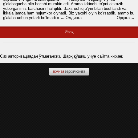
g‘alabagacha olib borishi mumkin edi. Ammo ikkinchi to‘pni o‘tkazib
yuborganimiz barchasini hal qildi. Baxs ochiq o‘yin bilan boshlandi va
ikkala jamoa ham hujumkor o‘ynadi. Biz yaxshi o‘yin ko‘rsatdik, ammo bu
g‘alaba uchun yetarli bo‘lmadi.»
← Олдинга
Орқага →
Изоҳ
Сиз авторизациядан ўтмагансиз. Шарҳ қўшиш учун сайтга киринг.