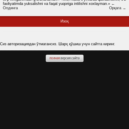
faoliyatimda yuksalishni va faqat yuqoriga intilishni xoxlayman.»
←
Олдинга
Орқага →
Изоҳ
Сиз авторизациядан ўтмагансиз. Шарҳ қўшиш учун сайтга киринг.