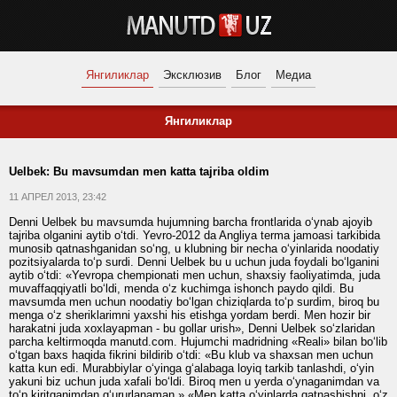
Янгиликлар
Эксклюзив
Блог
Медиа
Янгиликлар
Uelbek: Bu mavsumdan men katta tajriba oldim
11 АПРЕЛ 2013, 23:42
Denni Uelbek bu mavsumda hujumning barcha frontlarida o‘ynab ajoyib
tajriba olganini aytib o‘tdi. Yevro-2012 da Angliya terma jamoasi tarkibida
munosib qatnashganidan so‘ng, u klubning bir necha o‘yinlarida noodatiy
pozitsiyalarda to‘p surdi. Denni Uelbek bu u uchun juda foydali bo‘lganini
aytib o‘tdi: «Yevropa chempionati men uchun, shaxsiy faoliyatimda, juda
muvaffaqqiyatli bo‘ldi, menda o‘z kuchimga ishonch paydo qildi. Bu
mavsumda men uchun noodatiy bo‘lgan chiziqlarda to‘p surdim, biroq bu
menga o‘z sheriklarimni yaxshi his etishga yordam berdi. Men hozir bir
harakatni juda xoxlayapman - bu gollar urish», Denni Uelbek so‘zlaridan
parcha keltirmoqda manutd.com. Hujumchi madridning «Reali» bilan bo‘lib
o‘tgan baxs haqida fikrini bildirib o‘tdi: «Bu klub va shaxsan men uchun
katta kun edi. Murabbiylar o‘yinga g‘alabaga loyiq tarkib tanlashdi, o‘yin
yakuni biz uchun juda xafali bo‘ldi. Biroq men u yerda o‘ynaganimdan va
to‘p kiritganimdan g‘ururlanaman.» «Men katta o‘yinlarda qatnashishni, o‘z