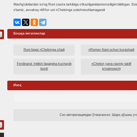
Mashg’ulotlardan so’ng Runi zaxira tarkibiga o’tkazilganidannoroziligini bildirgan. Esl
o’tamiz, avvalroq «MYu» uni «Chelsi»ga sotishnixohlamagandi
Бошқа янгиликлар
Runi faqat «Chelsi»ga o’tadi
«Roma» Nani uchun kurashadi
Ferdinand: Intilish faqatgina kuchayib
«Chelsi» yana rasmiy taklif
bordi
jo’natmoqchi
Изоҳ
Сиз авторизациядан ўтмагансиз. Шарҳ қўшиш учу