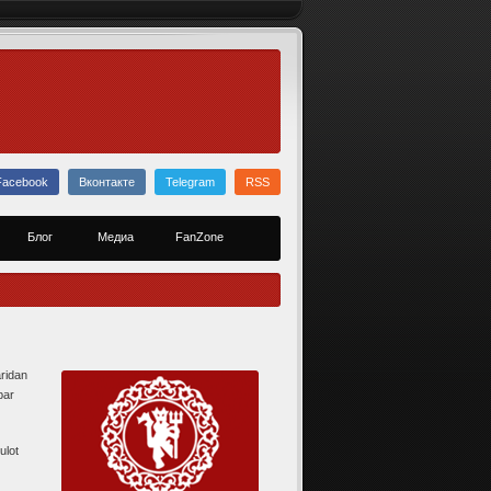
Facebook
Вконтакте
Telegram
RSS
Блог
Медиа
FanZone
ridan
bar
ulot