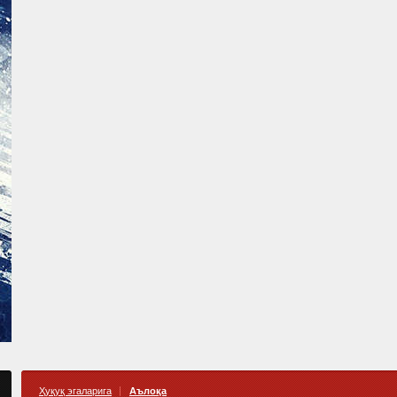
Ҳуқуқ эгаларига
Аълоқа