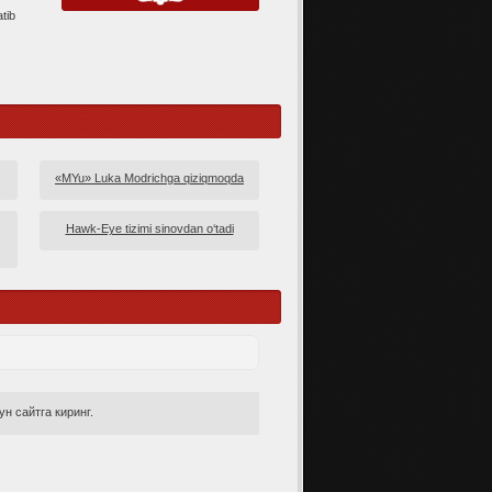
atib
«MYu» Luka Modrichga qiziqmoqda
Hawk-Eye tizimi sinovdan o‘tadi
н сайтга киринг.