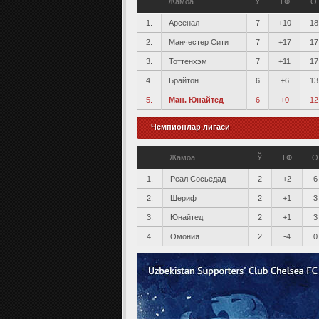
Жамоа
Ў
ТФ
О
1.
Арсенал
7
+10
18
2.
Манчестер Сити
7
+17
17
3.
Тоттенхэм
7
+11
17
4.
Брайтон
6
+6
13
5.
Ман. Юнайтед
6
+0
12
Чемпионлар лигаси
Жамоа
Ў
ТФ
О
1.
Реал Сосьедад
2
+2
6
2.
Шериф
2
+1
3
3.
Юнайтед
2
+1
3
4.
Омония
2
-4
0