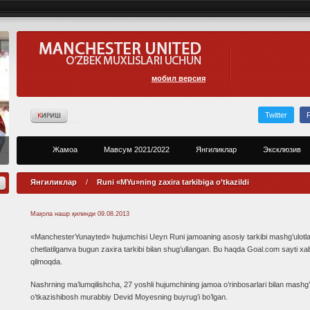
мобил версия
Twitter
Жамоа
Мавсум 2021/2022
Янгиликлар
Эксклюзив
Янгиликлар
/
Runi «MYu»ning zaxira tarkibiga o’tkazildi
Мақола нашр қилинди
09.08.2013
«ManchesterYunayted» hujumchisi Ueyn Runi jamoaning asosiy tarkibi mashg’ulotla
chetlatilganva bugun zaxira tarkibi bilan shug’ullangan. Bu haqda Goal.com sayti xa
qilmoqda.
Nashrning ma’lumqilishcha, 27 yoshli hujumchining jamoa o’rinbosarlari bilan mashg’
o’tkazishibosh murabbiy Devid Moyesning buyrug’i bo’lgan.