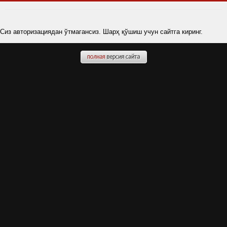
Сиз авторизациядан ўтмагансиз. Шарҳ қўшиш учун сайтга киринг.