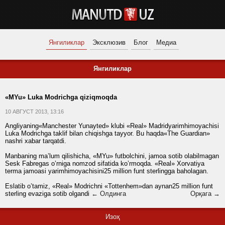
Янгиликлар
Эксклюзив
Блог
Медиа
Янгиликлар
«MYu» Luka Modrichga qiziqmoqda
10 АВГУСТ 2013, 13:16
Angliyaning«Manchester Yunayted» klubi «Real» Madridyarimhimoyachisi
Luka Modrichga taklif bilan chiqishga tayyor. Bu haqda«The Guardian»
nashri xabar tarqatdi.
Manbaning ma’lum qilishicha, «MYu» futbolchini, jamoa sotib olabilmagan
Sesk Fabregas o’rniga nomzod sifatida ko’rmoqda. «Real» Xorvatiya
terma jamoasi yarimhimoyachisini25 million funt sterlingga baholagan.
Eslatib o’tamiz, «Real» Modrichni «Tottenhem»dan aynan25 million funt
sterling evaziga sotib olgandi
← Олдинга
Орқага →
Изоҳ