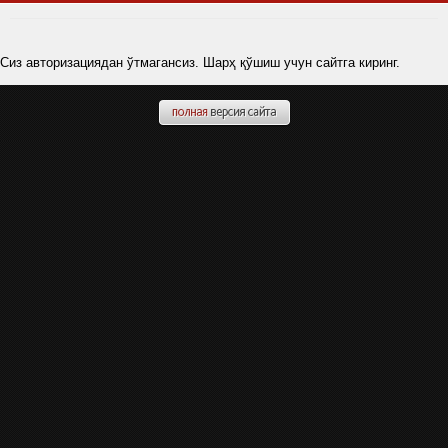
Сиз авторизациядан ўтмагансиз. Шарҳ қўшиш учун сайтга киринг.