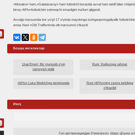
«Monako» ham,«Galatasaroy» ham futbolchi borasida avval ham taklif bilan chiqish
biroq «MYu»futbolchini sotmoqchi emasligini ma’lum qilgandi.
Avvalgi mavsumda bor yo’g’i 17 o’yinda maydonga tushganportugaliyalik futbolchining 
emas.Nani «Old Trafford»da olti mavsumni o’tkazdi
Бошқа янгиликлар
Unai Emeri: Biz munosib o’yin
Runi: Xodjsonga rahmat
namoyish etdik
«MYu» Luka Modrichga qiziqmoqda
Runi «MYu»ning zaxira tarkibiga
o’tkazildi
Изоҳ
Сиз авторизациядан ўтмагансиз. Шарҳ қўшиш учу