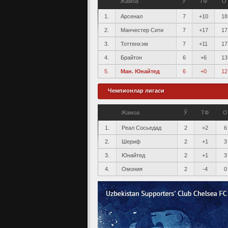
Жамоа
Ў
ТФ
О
1.
Арсенал
7
+10
18
2.
Манчестер Сити
7
+17
17
3.
Тоттенхэм
7
+11
17
4.
Брайтон
6
+6
13
5.
Ман. Юнайтед
6
+0
12
Чемпионлар лигаси
Жамоа
Ў
ТФ
О
1.
Реал Сосьедад
2
+2
6
2.
Шериф
2
+1
3
3.
Юнайтед
2
+1
3
4.
Омония
2
-4
0