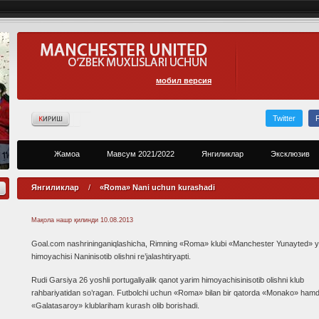
мобил версия
Twitter
Жамоа
Мавсум 2021/2022
Янгиликлар
Эксклюзив
Янгиликлар
/
«Roma» Nani uchun kurashadi
Мақола нашр қилинди
10.08.2013
Goal.com nashrininganiqlashicha, Rimning «Roma» klubi «Manchester Yunayted» 
himoyachisi Naninisotib olishni re’jalashtiryapti.
Rudi Garsiya 26 yoshli portugaliyalik qanot yarim himoyachisinisotib olishni klub
rahbariyatidan so’ragan. Futbolchi uchun «Roma» bilan bir qatorda «Monako» ham
«Galatasaroy» klublariham kurash olib borishadi.