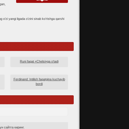
gan,
o’zi yangi ligada o’zini sinab ko’rishga qarshi
Runi faqat «Chelsi»ga o’tadi
Ferdinand: Intilish faqatgina kuchayib
bordi
н сайтга киринг.