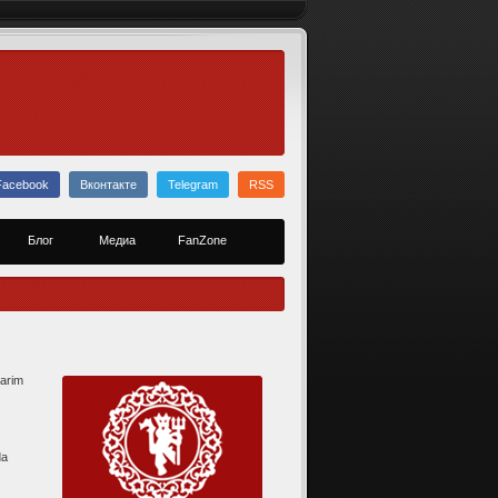
Facebook
Вконтакте
Telegram
RSS
Блог
Медиа
FanZone
yarim
da