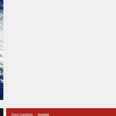
Ҳуқуқ эгаларига
Аълоқа