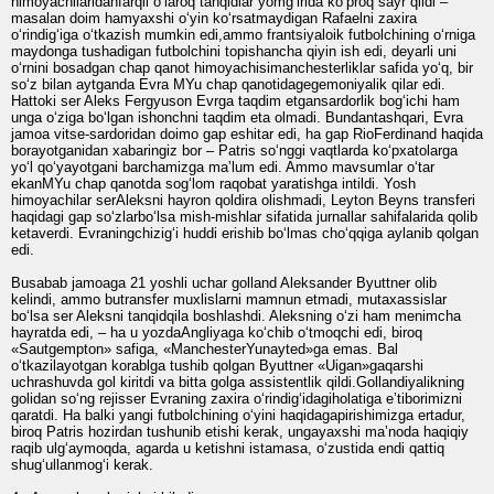
himoyachilaridanfarqli o‘laroq tanqidlar yomg‘irida ko‘proq sayr qildi –
masalan doim hamyaxshi o‘yin ko‘rsatmaydigan Rafaelni zaxira
o‘rindig‘iga o‘tkazish mumkin edi,ammo frantsiyaloik futbolchining o‘rniga
maydonga tushadigan futbolchini topishancha qiyin ish edi, deyarli uni
o‘rnini bosadgan chap qanot himoyachisimanchesterliklar safida yo‘q, bir
so‘z bilan aytganda Evra MYu chap qanotidagegemoniyalik qilar edi.
Hattoki ser Aleks Fergyuson Evrga taqdim etgansardorlik bog‘ichi ham
unga o‘ziga bo‘lgan ishonchni taqdim eta olmadi. Bundantashqari, Evra
jamoa vitse-sardoridan doimo gap eshitar edi, ha gap RioFerdinand haqida
borayotganidan xabaringiz bor – Patris so‘nggi vaqtlarda ko‘pxatolarga
yo‘l qo‘yayotgani barchamizga maʼlum edi. Ammo mavsumlar o‘tar
ekanMYu chap qanotda sog‘lom raqobat yaratishga intildi. Yosh
himoyachilar serAleksni hayron qoldira olishmadi, Leyton Beyns transferi
haqidagi gap so‘zlarbo‘lsa mish-mishlar sifatida jurnallar sahifalarida qolib
ketaverdi. Evraningchizig‘i huddi erishib bo‘lmas cho‘qqiga aylanib qolgan
edi.
Busabab jamoaga 21 yoshli uchar golland Aleksander Byuttner olib
kelindi, ammo butransfer muxlislarni mamnun etmadi, mutaxassislar
bo‘lsa ser Aleksni tanqidqila boshlashdi. Aleksning o‘zi ham menimcha
hayratda edi, – ha u yozdaAngliyaga ko‘chib o‘tmoqchi edi, biroq
«Sautgempton» safiga, «ManchesterYunayted»ga emas. Bal
o‘tkazilayotgan korablga tushib qolgan Byuttner «Uigan»gaqarshi
uchrashuvda gol kiritdi va bitta golga assistentlik qildi.Gollandiyalikning
golidan so‘ng rejisser Evraning zaxira o‘rindig‘idagiholatiga eʼtiborimizni
qaratdi. Ha balki yangi futbolchining o‘yini haqidagapirishimizga ertadur,
biroq Patris hozirdan tushunib etishi kerak, ungayaxshi maʼnoda haqiqiy
raqib ulg‘aymoqda, agarda u ketishni istamasa, o‘zustida endi qattiq
shug‘ullanmog‘i kerak.