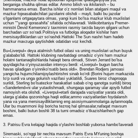
berganiga shubha qilmas edilar. Ammo bilish va ikkilanish – bu
hammanarsa emas. Barcha ishlar o‘z nomlari bilan atalgani maqul va
mazkur fojeasababchilari jazolarini olishdi – mayli, balki bu jazolar
o‘lganlarni ortgaqaytara olmas, yangi kuni bo‘lsa mazkur klub muxlislari
uchun ""yangi qorasahifa” sifatida ochilaveradi. Velikobritaniya Premer-
ministri Devid Kemerono‘z taxminini rasmiy tarzda bayon qilgani uchun
barchadan uzr so‘radi.Politsiya va futbolga aloqador kishilar ham
mersisaydliklardan uzr so‘rashdi.Hattoki The Sun nashri ham hadeb
mazkur mavzuga qaytishdek odatidan voz kechdi.
Bu«Liverpul» deya atalmish futbol oilasi va uning muxlislari uchun buyuk
g‘alababo‘ldi. Hattoki klubning navbatdagi omadsiz o‘yini ham mazkur
holatni tantanaqilishlarida halaqit bera olmadi, Stiven Jerrard bo‘lsa
quyidagicha o‘yinyuzasidan intervyu berdi: «Liverpul» bugun barcha
havas qiladigan o‘yinniko‘rsatib bera oldi». Brendan Rodjers jamoasi
yangicha hujumchilarnijoylashtirishni sinab ko‘rdi (Borini hujum markazida
to‘p surdi va unga golurish vazifasi yuklatildi, Suares biroz chaproqqa
surildi, Sterling bo‘lsatezkor harakatlari sabab o‘ng qanotga surildi) biroq
«Sanderlend»ni ular yutaolishmadi, shungaqa qaramay ular ajoyib futbol
namoyish eta olishdi. «Liverpul»etarli darajada vaziyatlar yarata oldi,
ularga g‘alaba qozonishga haqli edilar,ammo vaziyatlardan foydalansh
yana va yana mersisaydliklarning eng asosiymuammolariga aylanmoqda.
Ular bu muammoni iloji boricha tezroq hal qilmasalar,nafaqat mavsum
boshini, balki butun boshli 38 ta turni omadsiz o‘tkazishlarihech gap
emas.
3. Patrisu Evra kelajagi haqida o‘ylashni boshlab yuborsa hambo‘laveradi
Siremaski, so‘nggi bir nechta mavsum Patris Evra MYuning boshqa