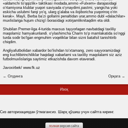
«aldamchi to‘qqizlik» taktikasi modada,ammo «Fulxem» darajasidagi
o‘rtamiyona klublar yuqori saviyada o‘ynaydimi,pastmi, yangicha yoki
eskicha uslubmi farqi yo‘q, ularg g‘alaba va ilojiboricha yuqoriroq o‘rin
kerak». Mayli, Berba baʼzi gollarini penaltidan urar,ammo dubl «dalachilar»
muxlislariga hujum chizig‘i borasidagi xotirjamliknitaqdim eta oldi.
Shubilan Premer-liga 4-turida maxsus tayyorlagan navbatdagi taxliliy
maqolamiz hamyakunlandi. o‘ylashimcha Charm to‘p mamlakatida so‘nggi
turda sodir bo‘lgan engmuhim voqeliklar bilan sizni batafsil tanishtirib
chiqdim.
Angliyafutbolidan xabardor bo‘lishdan to‘xtamang, zero sayyoramizdagi
eng kuchlibirinchiliklar haqidagi xabarlarni va taxliliy maqolalarni siz aziz
futbolmuxlislariga saytimiz etkazishda davom etaveradi.
Javoxirbek/ www.fk.uz
← Олдинга
Орқага →
Изоҳ
Сиз авторизациядан ўтмагансиз. Шарҳ қўшиш учун сайтга киринг.