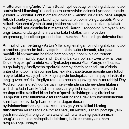
«Tottenxem»ningAndre Villash-Boash qo‘l ostidagi birinchi g‘alabasi futbol
statistikasi bilanshug‘ullanadigan mutaxassislar qalamini yanada tebratib
yubordi. «Shporlar»uchun omadli chiqqan «Reding»ga qarshi bahs Angliya
futboli haqida yozadiganbarcha jurnalistlar eʼtiborini o‘ziga qaratdi. Andre
Villash-Boashni o‘yintaktikasi jihatdan va uch himoyachi bilan g‘alabali
o‘yin tashkil eta olganiuchun maqtashdi, Aaron Lennonning himoyachilarni
engil tarzda ortda qoldirishi,va shu kabi holatlar, ammo esdan
chiqarmang, bu «Reding» edi holos, shunchakiPremer-Liga debyutantlari.
AmmoPol Lambertning «Aston Villa»dagi erishgan birinchi g‘alabasi futbol
olamidao‘zgacha bir katta voqelik sifatida kutib olinmadi, ular juda
moxirlik bilanmavsum boshida barchaning eʼtiborini o‘ziga tortgan
«Suonsi»ni mag‘lub etaolishdi. Dushunba kuni bo‘lsa «Everton» jamoasi
Devid Moyes qo‘l omtida va «Nyukasl»jamoasi Alan Pardyu qo‘l ostida
bizga haiqiqiy Angliyacha spektakl namoyishetib berishdi, bu o‘yinda
britancha futbol, ishtiyoq manbai, texnika vataktikaga asosilangan futbol,
ajoyib taktika va ajoyib taktikaga qarshi boshqataraflama ajoyib taktikalar
jangi guvohi bo‘ldik. Angliya terma jamoasininghozirgi bosh murabbiyi Roy
Xodjson o‘zining so‘nggi bergan intervyularidanbirida quyidagi fikrlarni
bildirdi: «Juda ham ko‘plab murabbiylar yig‘ilishi vamaxsus kurslarda
boshqa millat vakillari bilan ko‘p to‘qnash kelishimga to‘g‘rikeladi va
ularga har safar britaniyalik murabbiylar boshqa davlatmutaxassislaridan
kam ham emas, ko‘p ham emaslar degan iborani
aytishdancharchamayman». Ammo o‘zga yurt vakillari bizning
futbolimizda yashashda davometishadi, bu yaxshi, sababi portugaliyalik
yosh murabbiylar eng zo‘rlarisanalishadi, ular bizning yoshlarimizni
shug‘ullantirishlari nafaqatfutbolchilarni, balki murabbiylarni ham
rivojlanishga undaydi.