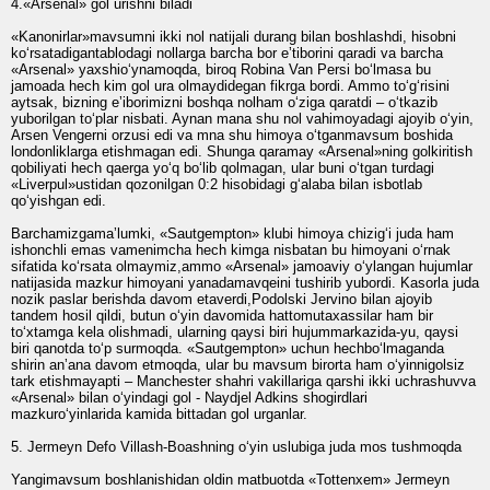
4.«Arsenal» gol urishni biladi
«Kanonirlar»mavsumni ikki nol natijali durang bilan boshlashdi, hisobni
ko‘rsatadigantablodagi nollarga barcha bor eʼtiborini qaradi va barcha
«Arsenal» yaxshio‘ynamoqda, biroq Robina Van Persi bo‘lmasa bu
jamoada hech kim gol ura olmaydidegan fikrga bordi. Ammo to‘g‘risini
aytsak, bizning eʼiborimizni boshqa nolham o‘ziga qaratdi – o‘tkazib
yuborilgan to‘plar nisbati. Aynan mana shu nol vahimoyadagi ajoyib o‘yin,
Arsen Vengerni orzusi edi va mna shu himoya o‘tganmavsum boshida
londonliklarga etishmagan edi. Shunga qaramay «Arsenal»ning golkiritish
qobiliyati hech qaerga yo‘q bo‘lib qolmagan, ular buni o‘tgan turdagi
«Liverpul»ustidan qozonilgan 0:2 hisobidagi g‘alaba bilan isbotlab
qo‘yishgan edi.
Barchamizgamaʼlumki, «Sautgempton» klubi himoya chizig‘i juda ham
ishonchli emas vamenimcha hech kimga nisbatan bu himoyani o‘rnak
sifatida ko‘rsata olmaymiz,ammo «Arsenal» jamoaviy o‘ylangan hujumlar
natijasida mazkur himoyani yanadamavqeini tushirib yubordi. Kasorla juda
nozik paslar berishda davom etaverdi,Podolski Jervino bilan ajoyib
tandem hosil qildi, butun o‘yin davomida hattomutaxassilar ham bir
to‘xtamga kela olishmadi, ularning qaysi biri hujummarkazida-yu, qaysi
biri qanotda to‘p surmoqda. «Sautgempton» uchun hechbo‘lmaganda
shirin anʼana davom etmoqda, ular bu mavsum birorta ham o‘yinnigolsiz
tark etishmayapti – Manchester shahri vakillariga qarshi ikki uchrashuvva
«Arsenal» bilan o‘yindagi gol - Naydjel Adkins shogirdlari
mazkuro‘yinlarida kamida bittadan gol urganlar.
5. Jermeyn Defo Villash-Boashning o‘yin uslubiga juda mos tushmoqda
Yangimavsum boshlanishidan oldin matbuotda «Tottenxem» Jermeyn