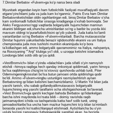
7.Dimitar Berbatov «Fulxem»ga ko‘p narsa bera oladi
Myunitark etgandan keyin ham futbolchilik faoliyati muvaffaqiyatli davom
etgano‘yinchilarni juda va juda kam ko‘rganmiz, Patris Evra ham Dimitar
Berbatovniketishidan oldin ogohlantirgan edi, biroq Dmitar Berbatov o‘sha
kam sonliomadli futbolchilar sirasiga kiradiganga o‘xshab bormoqda. Ser
Aleks Fergyusonso‘nggi vaqtlarda bolgariyalik hujumchidan mamnun
ekanini bildirgan edi,shuncha urinishlardan so‘ng u baribir bu yozda ikki
mavsum oldingi to‘purarfutbolchisini qo‘yib yubordi. Juda katta ko‘lamli
variantlardan so‘ng Berbatov «Fulxem»nitanladi. Barcha mutaxassislar
Dimitar hujumni yakunlashda benazir iqtidorsohibi ekanini va uni Italiya
chempionatia juda mos tushishi mumkin ekaninijuda ko‘p bora
taʼkidlashgan edi, ammo bolgariyalik qaxramonimiz na Italiya, naIspaniya,
na Rossiyaning ""Anji” klubiga yo‘l oldi, u uzoqqa ketishni istamadiva
Londonga bilet sotib olib qo‘ya qoldi.
«VestBromvich» bilan o‘yinda «dalachilar» juda sifatli o‘yin namoyish
etishdi –himoya raqibga hech qanday imkoniyat qoldirmadi, yarim himoya
bo‘lsa raqibhimoya chizig‘ini to‘xtovsiz qurshovda ushlab turdi, Piter
Odemvingeningkrosslari bo‘lsa butun jamoani ortda qoldirishga qodir
bo‘ldi. Ammo «Fulxem»ningbu ustunligini rasmiylashtirish aynan
Berbatovning qo‘lidan kelishini barchamizbilamiz. U Martin Yol bilan juda
yaxshi tanish, shu sabab gollandiyalikmutaxassis bolgariyalik
hujumchining eng yaxshi taraflarini ocha olishigaishonsak bo‘laveradi.
«Vest Bromvich»ga qarshi kechgan bahsda Berbatov qo‘lidankelgan
barcha ishni maydonda ko‘rsata bildi – doimiy ravishda raqib
jarimamaydoni ichida va tashqarisida katta havf solib turdi, uning
jamoadoshlaribo‘lsa uncha ham mazkur hujumchini to‘p bilan taʼminlash
borasida yaxshi ko‘rsatkichlarqayd etishmadi. Aytishlaricha bu o‘yin
uslubi hozirgi zamonaviy futbolgaeskilik sarqitlari ekan, ha hozirda