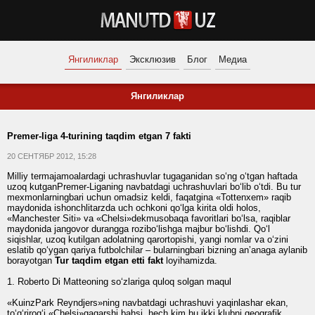
Янгиликлар
Эксклюзив
Блог
Медиа
Янгиликлар
Premer-liga 4-turining taqdim etgan 7 fakti
20 СЕНТЯБР 2012, 15:28
Milliy termajamoalardagi uchrashuvlar tugaganidan so‘ng o‘tgan haftada
uzoq kutganPremer-Liganing navbatdagi uchrashuvlari bo‘lib o‘tdi. Bu tur
mexmonlarningbari uchun omadsiz keldi, faqatgina «Tottenxem» raqib
maydonida ishonchlitarzda uch ochkoni qo‘lga kirita oldi holos,
«Manchester Siti» va «Chelsi»dekmusobaqa favoritlari bo‘lsa, raqiblar
maydonida jangovor durangga rozibo‘lishga majbur bo‘lishdi. Qo‘l
siqishlar, uzoq kutilgan adolatning qarortopishi, yangi nomlar va o‘zini
eslatib qo‘ygan qariya futbolchilar – bularningbari bizning anʼanaga aylanib
borayotgan
Tur taqdim etgan etti fakt
loyihamizda.
1. Roberto Di Matteoning so‘zlariga quloq solgan maqul
«KuinzPark Reyndjers»ning navbatdagi uchrashuvi yaqinlashar ekan,
to‘g‘rirog‘i «Chelsi»gaqarshi bahsi, hech kim bu ikki klubni geografik