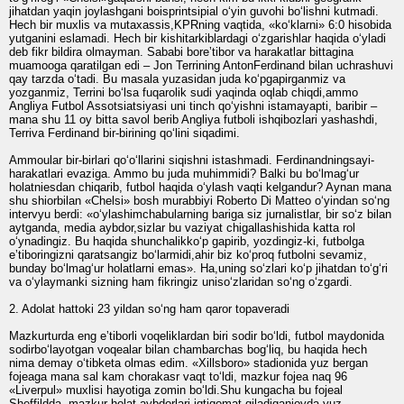
jihatdan yaqin joylashgani boisprintsipial o‘yin guvohi bo‘lishni kutmadi.
Hech bir muxlis va mutaxassis,KPRning vaqtida, «ko‘klarni» 6:0 hisobida
yutganini eslamadi. Hech bir kishitarkiblardagi o‘zgarishlar haqida o‘yladi
deb fikr bildira olmayman. Sababi boreʼtibor va harakatlar bittagina
muamooga qaratilgan edi – Jon Terrining AntonFerdinand bilan uchrashuvi
qay tarzda o‘tadi. Bu masala yuzasidan juda ko‘pgapirganmiz va
yozganmiz, Terrini bo‘lsa fuqarolik sudi yaqinda oqlab chiqdi,ammo
Angliya Futbol Assotsiatsiyasi uni tinch qo‘yishni istamayapti, baribir –
mana shu 11 oy bitta savol berib Angliya futboli ishqibozlari yashashdi,
Terriva Ferdinand bir-birining qo‘lini siqadimi.
Ammoular bir-birlari qo‘o‘llarini siqishni istashmadi. Ferdinandningsayi-
harakatlari evaziga. Ammo bu juda muhimmidi? Balki bu bo‘lmag‘ur
holatniesdan chiqarib, futbol haqida o‘ylash vaqti kelgandur? Aynan mana
shu shiorbilan «Chelsi» bosh murabbiyi Roberto Di Matteo o‘yindan so‘ng
intervyu berdi: «o‘ylashimchabularning bariga siz jurnalistlar, bir so‘z bilan
aytganda, media aybdor,sizlar bu vaziyat chigallashishida katta rol
o‘ynadingiz. Bu haqida shunchalikko‘p gapirib, yozdingiz-ki, futbolga
eʼtiboringizni qaratsangiz bo‘larmidi,ahir biz ko‘proq futbolni sevamiz,
bunday bo‘lmag‘ur holatlarni emas». Ha,uning so‘zlari ko‘p jihatdan to‘g‘ri
va o‘ylaymanki sizning ham fikringiz uniso‘zlaridan so‘ng o‘zgardi.
2. Adolat hattoki 23 yildan so‘ng ham qaror topaveradi
Mazkurturda eng eʼtiborli voqeliklardan biri sodir bo‘ldi, futbol maydonida
sodirbo‘layotgan voqealar bilan chambarchas bog‘liq, bu haqida hech
nima demay o‘tibketa olmas edim. «Xillsboro» stadionida yuz bergan
fojeaga mana sal kam chorakasr vaqt to‘ldi, mazkur fojea naq 96
«Liverpul» muxlisi hayotiga zomin bo‘ldi.Shu kungacha bu fojeal
Sheffildda, mazkur holat aybdorlari iqtiqomat qiladiganjoyda yuz