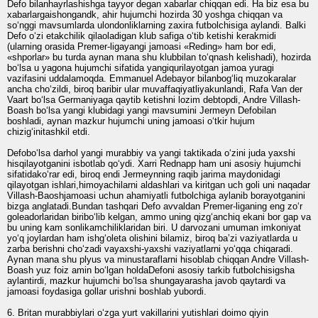
Defo bilanhayrlashishga tayyor degan xabarlar chiqqan edi. Ha biz esa bu
xabarlargaishongandk, ahir hujumchi hozirda 30 yoshga chiqqan va
so‘nggi mavsumlarda ulondonliklarning zaxira futbolchisiga aylandi. Balki
Defo o‘zi etakchilik qilaoladigan klub safiga o‘tib ketishi kerakmidi
(ularning orasida Premer-ligayangi jamoasi «Reding» ham bor edi,
«shporlar» bu turda aynan mana shu klubbilan to‘qnash kelishadi), hozirda
bo‘lsa u yagona hujumchi sifatida yangiqurilayotgan jamoa yuragi
vazifasini uddalamoqda. Emmanuel Adebayor bilanbog‘liq muzokaralar
ancha cho‘zildi, biroq baribir ular muvaffaqiyatliyakunlandi, Rafa Van der
Vaart bo‘lsa Germaniyaga qaytib ketishni lozim debtopdi, Andre Villash-
Boash bo‘lsa yangi klubidagi yangi mavsumini Jermeyn Defobilan
boshladi, aynan mazkur hujumchi uning jamoasi o‘tkir hujum
chizig‘initashkil etdi.
Defobo‘lsa darhol yangi murabbiy va yangi taktikada o‘zini juda yaxshi
hisqilayotganini isbotlab qo‘ydi. Xarri Rednapp ham uni asosiy hujumchi
sifatidako‘rar edi, biroq endi Jermeynning raqib jarima maydonidagi
qilayotgan ishlari,himoyachilarni aldashlari va kiritgan uch goli uni naqadar
Villash-Baoshjamoasi uchun ahamiyatli futbolchiga aylanib borayotganini
bizga anglatadi.Bundan tashqari Defo avvaldan Premer-liganing eng zo‘r
goleadorlaridan biribo‘lib kelgan, ammo uning qizg‘anchiq ekani bor gap va
bu uning kam sonlikamchiliklaridan biri. U darvozani umuman imkoniyat
yo‘q joylardan ham ishg‘oleta olishini bilamiz, biroq baʼzi vaziyatlarda u
zarba berishni cho‘zadi vayaxshi-yaxshi vaziyatlarni yo‘qqa chiqaradi.
Aynan mana shu plyus va minustaraflarni hisoblab chiqqan Andre Villash-
Boash yuz foiz amin bo‘lgan holdaDefoni asosiy tarkib futbolchisigsha
aylantirdi, mazkur hujumchi bo‘lsa shungayarasha javob qaytardi va
jamoasi foydasiga gollar urishni boshlab yubordi.
6. Britan murabbiylari o‘zga yurt vakillarini yutishlari doimo qiyin