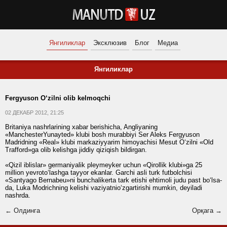
Янгиликлар
Эксклюзив
Блог
Медиа
Янгиликлар
Fergyuson O‘zilni olib kelmoqchi
02 ДЕКАБР 2012, 21:25
Britaniya nashrlarining xabar berishicha, Angliyaning
«ManchesterYunayted» klubi bosh murabbiyi Ser Aleks Fergyuson
Madridning «Real» klubi markaziyyarim himoyachisi Mesut O‘zilni «Old
Trafford»ga olib kelishga jiddiy qiziqish bildirgan.
«Qizil iblislar» germaniyalik pleymeyker uchun «Qirollik klubi»ga 25
million yevroto‘lashga tayyor ekanlar. Garchi asli turk futbolchisi
«Santyago Bernabeu»ni bunchalikerta tark etishi ehtimoli judu past bo‘lsa-
da, Luka Modrichning kelishi vaziyatnio‘zgartirishi mumkin, deyiladi
nashrda.
← Олдинга
Орқага →