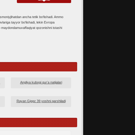
smoniyjihatdan ancha tetik bo‘lishadi. Ammo
lariga tayyor bo‘lishadi, lekin Evropa
ro maydondamuvaffaqiyat qozonishni istashi
.
Angliya kubogi qurʼa natijalari
Rayan Giggz 39 yoshni qarshiladi