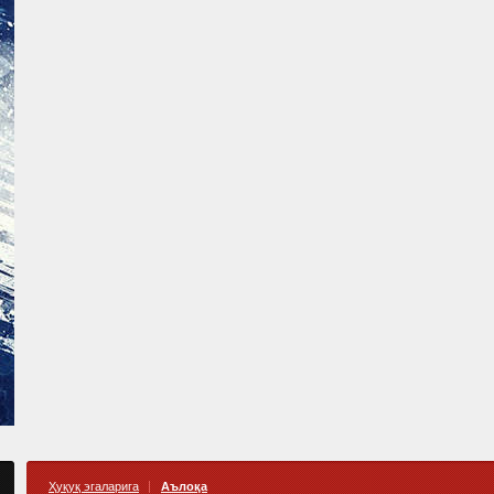
Ҳуқуқ эгаларига
Аълоқа