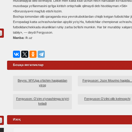
muvaffaqiyat deb bo‘lmaydi. Lekin men katta klub uchun hech narsadan ko‘raushbu
musobaqa yo‘llanmasini qo‘lga kiritish ortiqchalik qilmaydi deb hisoblayman.«Siti»
«Borussiya»ni mag‘lub etishi lozim.
Boshqa tomondan olib qaraganda esa yevrokuboklardan chiqib ketgan futbolchilar ji
Evropadagi katta uchrashuvlardan ajoyibi yo‘q.Ha, futbolchilar chempionat uchrashuv
futbolidanchekkada ekanliklari ruhiy zarba bo‘lishi mumkin. Har bir murabbiy xalqa
tabiiy», — deydi Fergyuson.
Manba:
fk.uz
Бошқа янгиликлар
Beyns: MYUga o‘tishim haqiqatdan
Fergyuson: Joze Mourino haqida..
yiroq
Fergyuson: O‘zim o‘ynashimga to‘g‘ri
Fergyuson O‘zilni olib kelmoqchi
keladi
Изоҳ