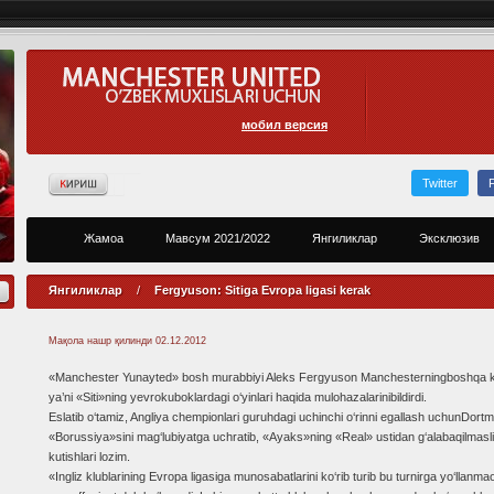
мобил версия
Twitter
Жамоа
Мавсум 2021/2022
Янгиликлар
Эксклюзив
Янгиликлар
/
Fergyuson: Sitiga Evropa ligasi kerak
Мақола нашр қилинди
02.12.2012
«Manchester Yunayted» bosh murabbiyi Aleks Fergyuson Manchesterningboshqa k
ya’ni «Siti»ning yevrokuboklardagi o‘yinlari haqida mulohazalarinibildirdi.
Eslatib o‘tamiz, Angliya chempionlari guruhdagi uchinchi o‘rinni egallash uchunDort
«Borussiya»sini mag‘lubiyatga uchratib, «Ayaks»ning «Real» ustidan g‘alabaqilmasli
kutishlari lozim.
«Ingliz klublarining Evropa ligasiga munosabatlarini ko‘rib turib bu turnirga yo‘llanmao