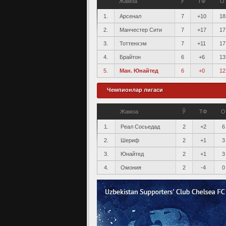
Жамоа
Ў
ТФ
О
1.
Арсенал
7
+10
18
2.
Манчестер Сити
7
+17
17
3.
Тоттенхэм
7
+11
17
4.
Брайтон
6
+6
13
5.
Ман. Юнайтед
6
+0
12
Чемпионлар лигаси
Жамоа
Ў
ТФ
О
1.
Реал Сосьедад
2
+2
6
2.
Шериф
2
+1
3
3.
Юнайтед
2
+1
3
4.
Омония
2
-4
0