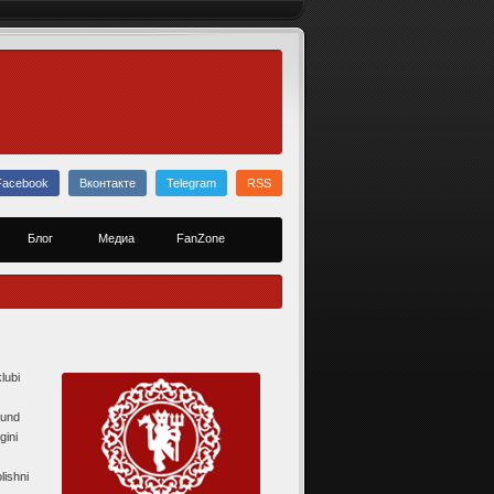
Facebook
Вконтакте
Telegram
RSS
Блог
Медиа
FanZone
lubi
mund
gini
lishni