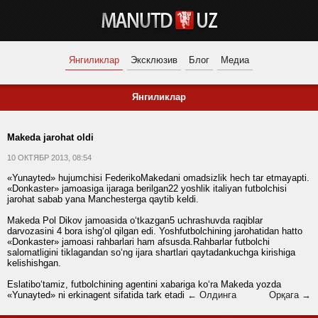
Янгиликлар
Эксклюзив
Блог
Медиа
Янгиликлар
Makeda jarohat oldi
10 ОКТЯБР 2013, 08:54
«Yunayted» hujumchisi FederikoMakedani omadsizlik hech tar etmayapti.
«Donkaster» jamoasiga ijaraga berilgan22 yoshlik italiyan futbolchisi
jarohat sabab yana Manchesterga qaytib keldi.
Makeda Pol Dikov jamoasida o‘tkazgan5 uchrashuvda raqiblar
darvozasini 4 bora ishg‘ol qilgan edi. Yoshfutbolchining jarohatidan hatto
«Donkaster» jamoasi rahbarlari ham afsusda.Rahbarlar futbolchi
salomatligini tiklagandan so‘ng ijara shartlari qaytadankuchga kirishiga
kelishishgan.
Eslatibo‘tamiz, futbolchining agentini xabariga ko‘ra Makeda yozda
«Yunayted» ni erkinagent sifatida tark etadi
← Олдинга
Орқага →