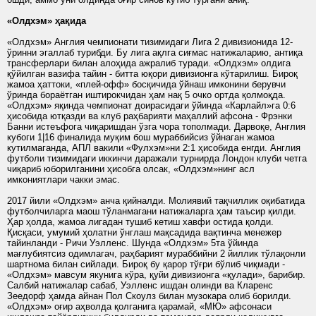
«Олдхэм» ҳақида
«Олдхэм» Англия чемпионати тизимидаги Лига 2 дивизионида 12-
ўринни эгаллаб турибди. Бу лига ақлга сиғмас натижаларию, антиқа
трансферлари билан алоҳида ажралиб туради. «Олдхэм» олдига
қўйилган вазифа тайин - битта юқори дивизионга кўтарилиш. Бироқ
жамоа ҳаттоки, «плей-офф» босқичида ўйнаш имконини берувчи
ўринда бораётган иштирокчидан ҳам нақ 5 очко ортда қолмоқда.
«Олдхэм» яқинда чемпионат доирасидаги ўйинда «Карлайл»га 0:6
ҳисобида ютқазди ва клуб раҳбарияти маҳаллий афсона - Фрэнки
Банни истеъфога чиқаришдан ўзга чора тополмади. Дарвоқе, Англия
кубоги 1|16 финалида муқим бош мураббийсиз ўйнаган жамоа
кутилмаганда, АПЛ вакили «Фулхэм»ни 2:1 ҳисобида енгди. Англия
футболи тизимидаги иккинчи даражали турнирда Лондон клуби четга
чиқариб юборилганини ҳисобга олсак, «Олдхэм»нинг асл
имкониятлари чакки эмас.
2017 йили «Олдхэм» анча қийналди. Молиявий тақчиллик оқибатида
футболчиларга маош тўланмагани натижаларга ҳам таъсир қилди.
Ҳар ҳолда, жамоа лигадан тушиб кетиш хавфи остида қолди.
Қисқаси, умумий ҳолатни ўнглаш мақсадида вақтинча менежер
тайинланди - Ричи Уэлленс. Шунда «Олдхэм» 5та ўйинда
мағлубиятсиз одимлагач, раҳбарият мураббийни 2 йиллик тўлақонли
шартнома билан сийлади. Бироқ бу қарор тўғри бўлиб чиқмади -
«Олдхэм» мавсум якунига кўра, қуйи дивизионга «қулади», барибир.
Салбий натижалар сабаб, Уэлленс ишдан олинди ва Кларенс
Зеедорф ҳамда айнан Пол Скоулз билан музокара олиб борилди.
«Олдхэм» оғир аҳволда қолганига қарамай, «МЮ» афсонаси