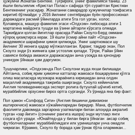
ҳужумчи Жонатан Бентеке. Тўғрироғи, унинг фамилияси таниш. 23
ёшли бельгиялик «Кристал Пэлас» сафида тўп сураётган Кристиан
Бентекенинг укасидир. Жонатанни самарадор ҳужумчилар тоифасига
киритиб бўлмайди: у 2016 йилнинг сентябридан буён профессионал
даражадаги расмий ўйинларда атиги 5та гол урган, холос.
Қолаверса, машҳур фамилия эгаси «Олдхэм» либосида атиги 1
мартагина майдонга тушди ва ўзини айтарли кўрсата олмади.
Таркибдаги қолган йигитлар орасида Райан Скоулз-Берд оммани
кўпроқ қизиқтирса керак. 19 ёшли ўсмир айни пайт «Олдхэм»
академияси шарафини ҳимоя қилмоқда. Унинг шартномаси шу
йилнинг 30 июнига қадар мўлжалланган. Қаранг, тақдир экан, Пол
Скоулз энди ўз жиянига ҳам устозлик қилади. Тўғри, Райан ўйин
савияси бобида амакиси даражасидан анча узоқда ва қачондир
унингдек ўйнаши ҳам даргумон.
Тушунарлики, «Олдхэм»да Пол Скоулзни жуда яхши билишади.
Айтганча, собиқ ярим ҳимоячи катталар жамоаси бошқарувини қўлга
олиш масаласида музокара жараёнига киришидан анча олдин
маҳаллий академияда тажриба оширганди. Скоулз кейинчалик
Англия телевидениесида эксперт ролига бутунлай шўнғиб кетиб,
мураббийлик орзусини бироз ортга сурганди. Ўз ўрнида яна бир факт:
Пол ҳамон «Солфорд Сити» (Англия бешинчи дивизиони
иштирокчиси) жамоаси хўжайинларидан биридир. Мана, футболчилик
фаолияти давомида заргарона узатмалари билан алоҳида ажралиб
турган «зар йигит» (сочининг рангига ишора) энди мутлақо янги
соҳага қўл уради. «Юнайтед»да у билан бирга ўйнаган аксар собиқ
футболчиларнинг мураббийликдаги илк уринишлари унча омадли
чиқмаган. Кўрамиз, Скоулз бу борада ҳам ўрнак бўла олармикан...