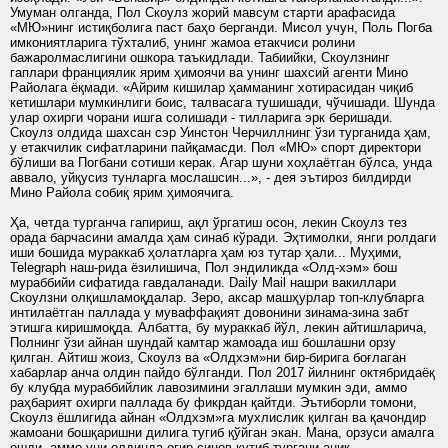
Умуман олганда, Пол Скоулз жорий мавсум старти арафасида
«МЮ»нинг истиқболига паст баҳо берганди. Мисол учун, Поль Погба
имкониятларига тўхталиб, унинг жамоа етакчиси ролини
бажаролмаслигини ошкора таъкидлади. Табиийки, Скоулзнинг
гаплари франциялик ярим ҳимоячи ва унинг шахсий агенти Мино
Райолага ёқмади. «Айрим кишилар ҳамманинг хотирасидан чиқиб
кетишлари мумкинлиги боис, талвасага тушишади, чўчишади. Шунда
улар охирги чорани ишга солишади - тилларига эрк беришади.
Скоулз олдида шахсан сэр Уинстон Черчиллнинг ўзи турганида ҳам,
у етакчилик сифатларини пайқамасди. Пол «МЮ» спорт директори
бўлиши ва Погбани сотиши керак. Агар шуни хоҳлаётган бўлса, унда
аввало, уйқусиз тунларга мослашсин...», - дея эътироз билдирди
Мино Райола собиқ ярим ҳимоячига.
Ҳа, четда турганча гапириш, ақл ўргатиш осон, лекин Скоулз тез
орада барчасини амалда ҳам синаб кўради. Эҳтимолки, янги ролдаги
иши бошида мураккаб ҳолатларга ҳам юз тутар ҳали... Муҳими,
Telegraph наш-рида ёзилишича, Пол эндиликда «Олд-хэм» бош
мураббийи сифатида гавдаланади. Daily Mail нашри вакиллари
Скоулзни олқишламоқдалар. Зеро, аксар машҳурлар топ-клубларга
интилаётган паллада у муваффақият довонини зинама-зина забт
этишга киришмоқда. Албатта, бу мураккаб йўл, лекин айтишларича,
Полнинг ўзи айнан шундай камтар жамоада иш бошлашни орзу
қилган. Айтиш жоиз, Скоулз ва «Олдхэм»ни бир-бирига боғлаган
хабарлар анча олдин пайдо бўлганди. Пол 2017 йилнинг октябридаёқ
бу клубда мураббийлик лавозимини эгаллаши мумкин эди, аммо
раҳбарият охирги паллада бу фикрдан қайтди. Эътиборли томони,
Скоулз ёшлигида айнан «Олдхэм»га мухлислик қилган ва қачондир
жамоани бошқаришни дилига тугиб қўйган экан. Мана, орзуси амалга
ошди, аммо уни олдинда оғир синов кутиб тургани аниқ.