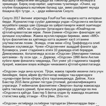
ишлашга тайёрлигини билдирди ва томонлар деярли келишувга
эришишди. Бироқ охир-оқибат, шартнома тузилмади. «Очиғи, шу
клубни бошқаришга иштиёқим баланд эди, аммо раҳбарият якунда
бошқача йўл тутди...», - деди кейинчалик Скоулз.
Скоулз 2017 йилнинг апрелида FourFourTwo нашрига катта интервью
берди. Журналистлар суҳбат давомида ундан «Олдхэм»га нисбатан
муҳаббати ҳақида ҳам сўрашди ва ҳайратланарли жавоб эшитишди:
«Тўғриси, «МЮ» ва «Олдхэм» ўртасидаги баҳсда «Юнайтед»ни
қўллаб-қувватласам керак. Лекин ўзимни «Олдхэм» фанатидек ҳис
қилишни хоҳлайман. Жамоа мухлисларидан бириман, аммо «МЮ»
бутун фаолиятим ва ҳаётимда катта аҳамият касб этганини
унутмаслигим лозим. Эсимда, отам мени «Олд Траффорд»га олиб
боришни хоҳламасди. Чунки «Олдхэм»нинг ашаддий фанати эди.
Қолаверса, унинг стадионига атиги 10 дақиқада етиб борардик.
Демоқчиманки, болалигимда асосан «Олдхэм» ўйинларини томоша
қилганман - бу осон эди...». Дарвоқе, «Олдхэм» 1990 йили Англия
кубоги ярим финалига чиққанида, Пол унинг уй стадионига ташриф
буюриб, жамоани воқеа жойидан чинакамига қўллаб-қувватлаганди.
«Олдхэм» энди анча кучсиз. Тўғри, жамоа таркиби иккинчи лига учун
бинойидек, бироқ айрим футболчилар майдон таш-қарисидаги
«ҳунар»лари билан кўпроқ кўзга ташланишмоқда. Дейлик, Хосе
Бакстер 2015 йили допинг-тестдан ўтолмай, дисквалификацияга
учраганди. У кейинчалик фаолиятини «Эвертон» ёшлар жамоасида
қайта тиклашга уриниб, буни маълум даражада уддалади ва яна
«Олдхэм»га қайтди. Бакстер 5 йилча олдин бу жамоада яхшигина
статистика қайд этганди - 43та ўйин, 15та гол.
«Олдхэм» ихтиёрида эътиборни тортадиган ўйинчилардан бири -