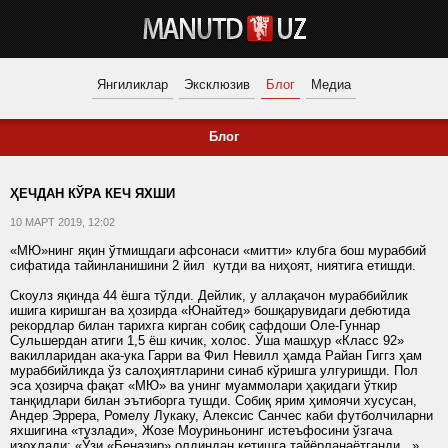
Янгиликлар
Эксклюзив
Блог
Медиа
Блог
ҲЕЧДАН КЎРА КЕЧ ЯХШИ
10 МАРТ 2019, 12:02
«МЮ»нинг яқин ўтмишдаги афсонаси «митти» клубга бош мураббий
сифатида тайинланишини 2 йил кутди ва ниҳоят, ниятига етишди.
Скоулз яқинда 44 ёшга тўлди. Дейлик, у аллақачон мураббийлик
ишига киришган ва ҳозирда «Юнайтед» бошқарувидаги дебютида
рекордлар билан тарихга кирган собиқ сафдоши Оле-Гуннар
Сульшердан атиги 1,5 ёш кичик, холос. Ўша машҳур «Класс 92»
вакилларидан ака-ука Гарри ва Фил Невилл ҳамда Райан Гиггз ҳам
мураббийликда ўз салоҳиятларини синаб кўришга улгуришди. Пол
эса ҳозирча фақат «МЮ» ва унинг муаммолари ҳақидаги ўткир
танқидлари билан эътиборга тушди. Собиқ ярим ҳимоячи хусусан,
Андер Эррера, Ромелу Лукаку, Алексис Санчес каби футболчиларни
яхшигина «тузлади», Жозе Моуриньонинг истеъфосини ўзгача
изоҳлади: «Ўзи «Беназир» олдиндан кетишга тайёрланаётганди...».