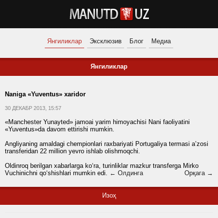
Янгиликлар
Эксклюзив
Блог
Медиа
Янгиликлар
Naniga «Yuventus» xaridor
30 ДЕКАБР 2013, 15:57
«Manchester Yunayted» jamoai yarim himoyachisi Nani faoliyatini
«Yuventus»da davom ettirishi mumkin.
Angliyaning amaldagi chempionlari raxbariyati Portugaliya termasi aʼzosi
transferidan 22 million yevro ishlab olishmoqchi.
Oldinroq berilgan xabarlarga ko‘ra, turinliklar mazkur transferga Mirko
Vuchinichni qo‘shishlari mumkin edi.
← Олдинга
Орқага →
Изоҳ