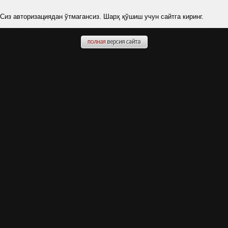
Сиз авторизациядан ўтмагансиз. Шарҳ қўшиш учун сайтга киринг.