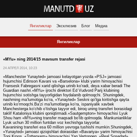
Янгиликлар
Эксклюзив
Блог
Медиа
Янгиликлар
«MYu» ning 2014/15 mavsum transfer rejasi
24 АПРЕЛ 2014, 10:23
«Manchester Yunayted» jamoasi kelayotgan yozda «PSJ» jamoasi
hujumchisi Edinson Kavani va «Barselona» klubi yarim himoyachisi
Fransesk Fabregasni xarid qilishga urinib ko‘radi, deya xabar beradi The
Guardian nashri.«MYu» ijrochi direktori Ed Vudvord Parij klubining
hujumchisi sotishga tayyorligidan foydalanib qolmoqchi. Shuningdek,
nashrning ma’lumotiga ko‘ra, «Yunayted» Seskni qo‘lga kiritishga qayta
urinib ko‘rmoqchi.Ba’zi ma’lumotlarga ko‘ra, ispaniyalik xavbek
Manchesterga ko‘chib o‘tishga tayyor edi, biroq uning transferi borasidagi
taklif Kataloniya klubini qoniqtirmadi.«Sautgempton» himoyachisi Lyuk
Shou ham «MYu»ning transfer maqsadi bo‘lib qolmoqda. Mankunianliklar
Lyuk uchun 30 million funtdan voz kechishga tayyorlar.
Kavanining transferi esa 60 million yevroga tushishi mumkin.Shuningdek,
«Yunayted» jamoasi qiziqishlari doirasidan «Bavariya» yarim himoyachisi
Toni Kroos, «Tottenxem» himoyachisi Yan Vertongen, «Real Sosedad»