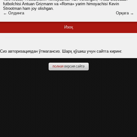
futbolchisi Antuan Grizmann va «Roma» yarim himoyachisi Kevin
Strootman ham joy olishgan.
← Олдинга
Орқага →
Изоҳ
Сиз авторизациядан ўтмагансиз. Шарҳ қўшиш учун сайтга киринг.