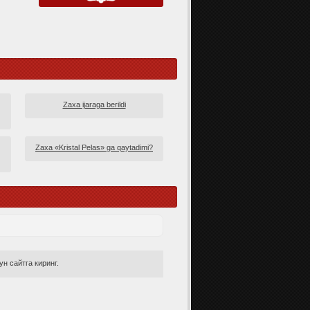
Zaxa ijaraga berildi
Zaxa «Kristal Pelas» ga qaytadimi?
н сайтга киринг.