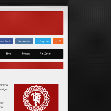
Facebook
Вконтакте
Telegram
RSS
Блог
Медиа
FanZone
qtincha
bariga
an
gun
lan