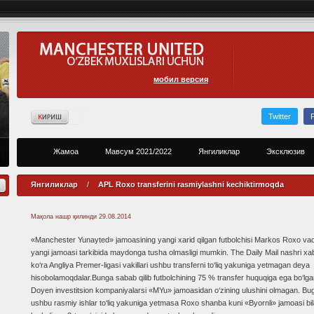
мобил версия
Twitter
Жамоа
Мавсум 2021/2022
Янгиликлар
Эксклюзив
Янгиликлар
/
APL Roxo transferini rasmiylashni kechiktirmoqda
Мақола нашр қилинди
29.08.2014
«Manchester Yunayted» jamoasining yangi xarid qilgan futbolchisi Markos Roxo va
yangi jamoasi tarkibida maydonga tusha olmasligi mumkin. The Daily Mail nashri xa
ko‘ra Angliya Premer-ligasi vakillari ushbu transferni to‘liq yakuniga yetmagan deya
hisobolamoqdalar.Bunga sabab qilib futbolchining 75 % transfer huquqiga ega bo‘lg
Doyen investitsion kompaniyalarsi «MYu» jamoasidan o‘zining ulushini olmagan. Bu
ushbu rasmiy ishlar to‘liq yakuniga yetmasa Roxo shanba kuni «Byornli» jamoasi bi