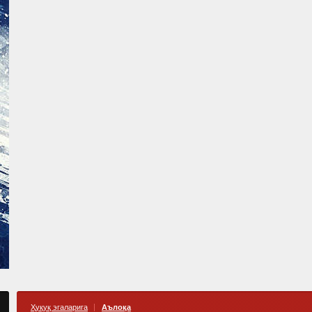
Ҳуқуқ эгаларига
Аълоқа