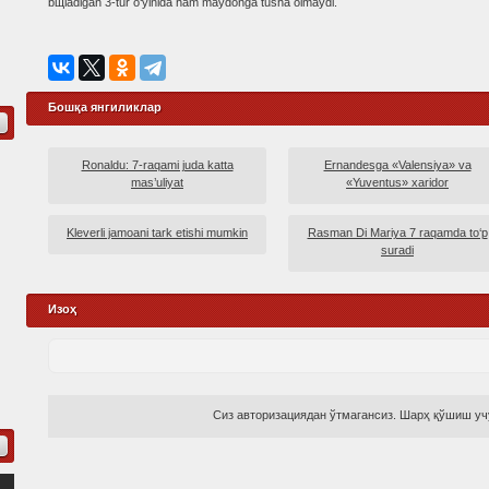
bщladigan 3-tur o‘yinida ham maydonga tusha olmaydi.
Бошқа янгиликлар
Ronaldu: 7-raqami juda katta
Ernandesga «Valensiya» va
mas’uliyat
«Yuventus» xaridor
Kleverli jamoani tark etishi mumkin
Rasman Di Mariya 7 raqamda to‘p
suradi
Изоҳ
Сиз авторизациядан ўтмагансиз. Шарҳ қўшиш учу