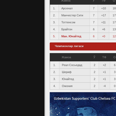
Жамоа
Ў
ТФ
О
1.
Арсенал
7
+10
18
2.
Манчестер Сити
7
+17
17
3.
Тоттенхэм
7
+11
17
4.
Брайтон
6
+6
13
5.
Ман. Юнайтед
6
+0
12
Чемпионлар лигаси
Жамоа
Ў
ТФ
О
1.
Реал Сосьедад
2
+2
6
2.
Шериф
2
+1
3
3.
Юнайтед
2
+1
3
4.
Омония
2
-4
0