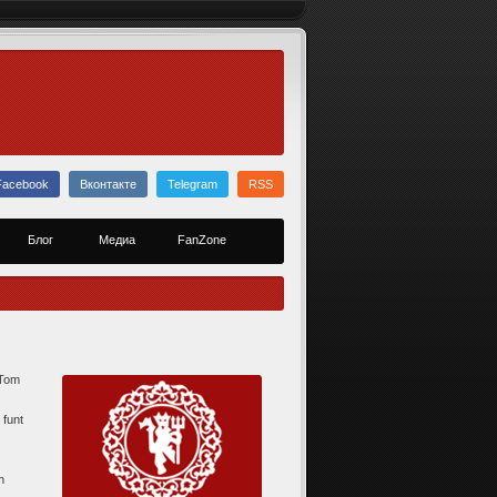
Facebook
Вконтакте
Telegram
RSS
Блог
Медиа
FanZone
 Tom
 funt
h