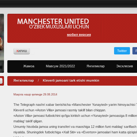
мобил версия
Twitter
Жамоа
Мавсум 2021/2022
Янгиликлар
Эксклюзив
Янгиликлар
/
Kleverli jamoani tark etishi mumkin
Мақола нашр қилинди
29.08.2014
The Telegraph nashri xabar berishicha «Manchester Yunayted» yarim himoyachisi
Kleverli uchun «Aston Villa» jamoasi rasmiy taklif bilan chiqqan.
«Aston Villa» jamoasi futbolchini qo‘lga kiritish uchun «Yunayted» jamoasiga 8 million
mablag‘ taklif qilgan.
Umumiy hisobda jamoa uning transferi va maoshiga 12 million funt mablag‘ sariflash
niyatida. Shuningdek futbolchiga «Xall Siti» va «Everton» jamoalari ham katta qiziqis