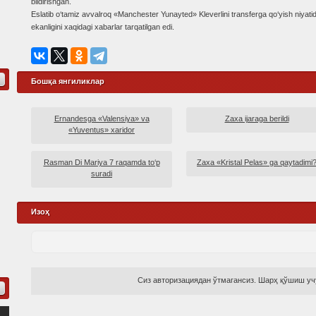
bildirishgan.
Eslatib o‘tamiz avvalroq «Manchester Yunayted» Kleverlini transferga qo‘yish niyati
ekanligini xaqidagi xabarlar tarqatilgan edi.
Бошқа янгиликлар
Ernandesga «Valensiya» va
Zaxa ijaraga berildi
«Yuventus» xaridor
Rasman Di Mariya 7 raqamda to‘p
Zaxa «Kristal Pelas» ga qaytadimi
suradi
Изоҳ
Сиз авторизациядан ўтмагансиз. Шарҳ қўшиш учу