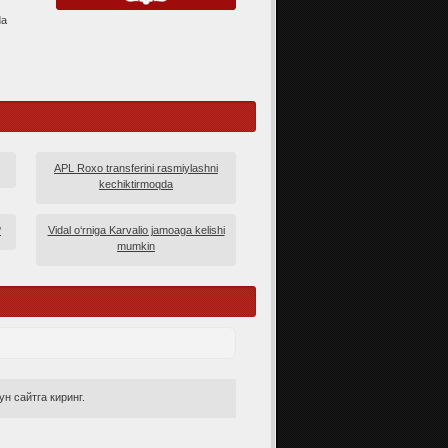
da
APL Roxo transferini rasmiylashni
kechiktirmoqda
?
Vidal o‘rniga Karvalio jamoaga kelishi
mumkin
н сайтга киринг.