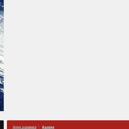
Ҳуқуқ эгаларига
Аълоқа