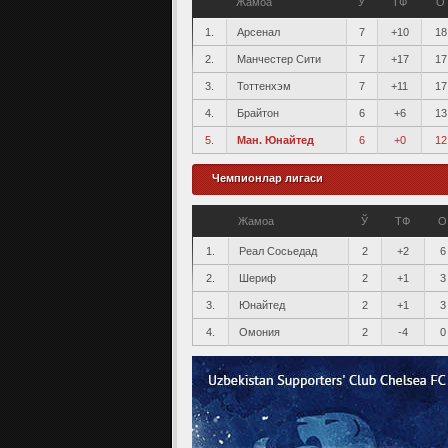
Жамоа
Ў
ТФ
О
1.
Арсенал
7
+10
18
2.
Манчестер Сити
7
+17
17
3.
Тоттенхэм
7
+11
17
4.
Брайтон
6
+6
13
5.
Ман. Юнайтед
6
+0
12
Чемпионлар лигаси
Жамоа
Ў
ТФ
О
1.
Реал Сосьедад
2
+2
6
2.
Шериф
2
+1
3
3.
Юнайтед
2
+1
3
4.
Омония
2
-4
0