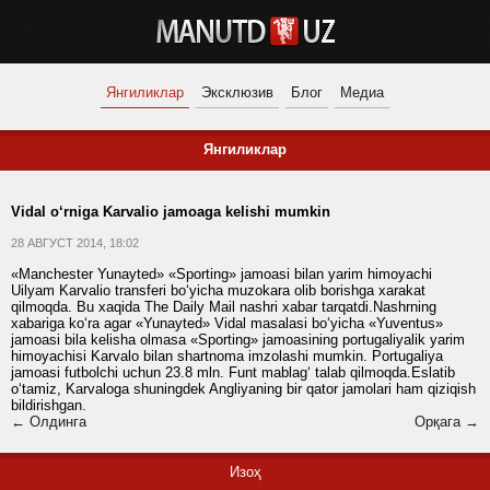
Янгиликлар
Эксклюзив
Блог
Медиа
Янгиликлар
Vidal o‘rniga Karvalio jamoaga kelishi mumkin
28 АВГУСТ 2014, 18:02
«Manchester Yunayted» «Sporting» jamoasi bilan yarim himoyachi
Uilyam Karvalio transferi bo‘yicha muzokara olib borishga xarakat
qilmoqda. Bu xaqida The Daily Mail nashri xabar tarqatdi.Nashrning
xabariga ko‘ra agar «Yunayted» Vidal masalasi bo‘yicha «Yuventus»
jamoasi bila kelisha olmasa «Sporting» jamoasining portugaliyalik yarim
himoyachisi Karvalo bilan shartnoma imzolashi mumkin. Portugaliya
jamoasi futbolchi uchun 23.8 mln. Funt mablag‘ talab qilmoqda.Eslatib
o‘tamiz, Karvaloga shuningdek Angliyaning bir qator jamolari ham qiziqish
bildirishgan.
← Олдинга
Орқага →
Изоҳ