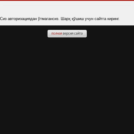
Сиз авторизациядан ўтмагансиз. Шарҳ қўшиш учун сайтга киринг.