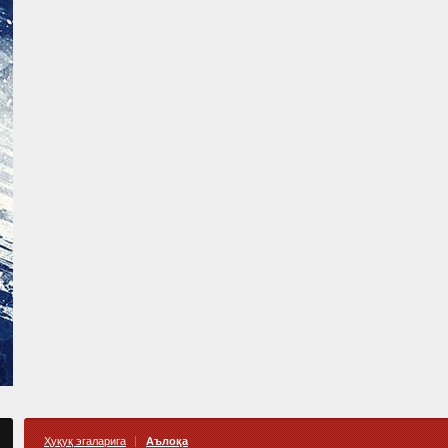
Ҳуқуқ эгаларига
Аълоқа