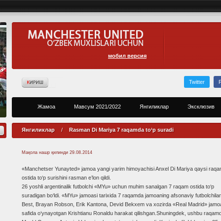
мобил версия
Twitter
Жамоа
Мавсум 2021/2022
Янгиликлар
Эксклюзив
Янгиликлар
/
Rasman Di Mariya 7 raqamda to‘p suradi
Мақола нашр қилинди
29.08.2014
«Manchetser Yunayted» jamoa yangi yarim himoyachisi Anxel Di Mariya qaysi raq
ostida to‘p surishini rasman e’lon qildi.
26 yoshli argentinalik futbolchi «MYu» uchun muhim sanalgan 7 raqam ostida to‘p
suradigan bo‘ldi. «MYu» jamoasi tarixida 7 raqamda jamoaning afsonaviy futbolchilar
Best, Brayan Robson, Erik Kantona, Devid Bekxem va xozirda «Real Madrid» jamo
safida o‘ynayotgan Krishtianu Ronaldu harakat qilishgan.Shuningdek, ushbu raqam