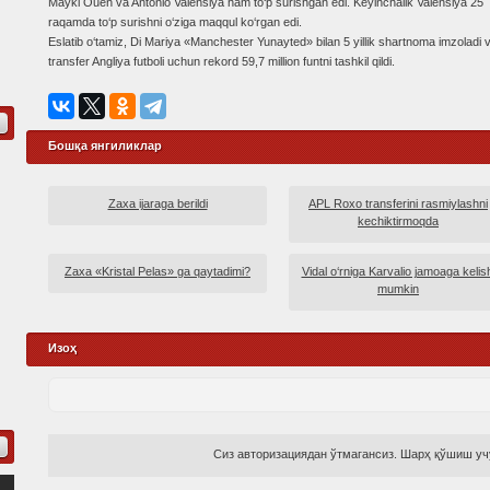
Maykl Ouen va Antonio Valensiya ham to‘p surishgan edi. Keyinchalik Valensiya 25
raqamda to‘p surishni o‘ziga maqqul ko‘rgan edi.
Eslatib o‘tamiz, Di Mariya «Manchester Yunayted» bilan 5 yillik shartnoma imzoladi 
transfer Angliya futboli uchun rekord 59,7 million funtni tashkil qildi.
Бошқа янгиликлар
Zaxa ijaraga berildi
APL Roxo transferini rasmiylashni
kechiktirmoqda
Zaxa «Kristal Pelas» ga qaytadimi?
Vidal o‘rniga Karvalio jamoaga kelish
mumkin
Изоҳ
Сиз авторизациядан ўтмагансиз. Шарҳ қўшиш учу