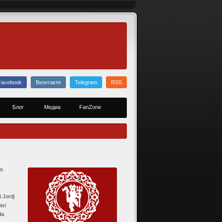
Facebook
Вконтакте
Telegram
RSS
Блог
Медиа
FanZone
am
i Jordj
asi
da