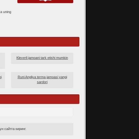
va uning
Kleverli jamoani tark etishi mumkin
i
Runi Angliya terma jamoasi yangi
sardori
н сайтга киринг.