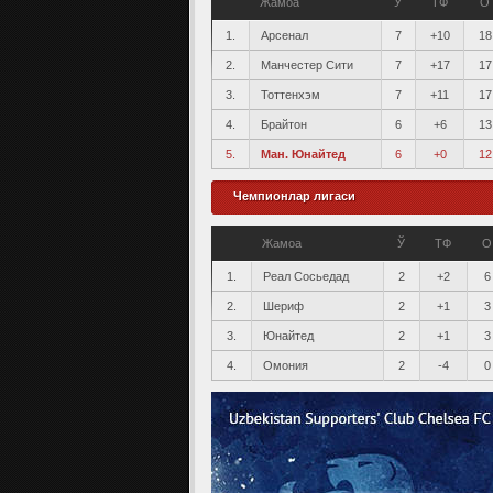
Жамоа
Ў
ТФ
О
1.
Арсенал
7
+10
18
2.
Манчестер Сити
7
+17
17
3.
Тоттенхэм
7
+11
17
4.
Брайтон
6
+6
13
5.
Ман. Юнайтед
6
+0
12
Чемпионлар лигаси
Жамоа
Ў
ТФ
О
1.
Реал Сосьедад
2
+2
6
2.
Шериф
2
+1
3
3.
Юнайтед
2
+1
3
4.
Омония
2
-4
0