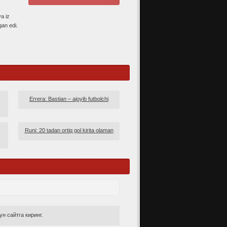
a iz
gan edi.
Errera: Bastian – ajoyib futbolchi
Runi: 20 tadan ortiq gol kirita olaman
н сайтга киринг.