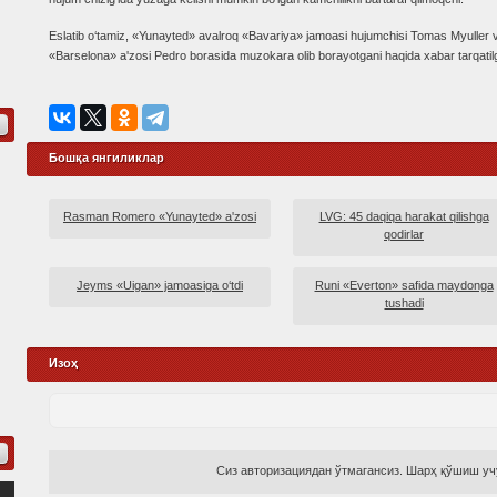
Eslatib o‘tamiz, «Yunayted» avalroq «Bavariya» jamoasi hujumchisi Tomas Myuller v
«Barselona» a'zosi Pedro borasida muzokara olib borayotgani haqida xabar tarqatil
Бошқа янгиликлар
Rasman Romero «Yunayted» a'zosi
LVG: 45 daqiqa harakat qilishga
qodirlar
Jeyms «Uigan» jamoasiga o‘tdi
Runi «Everton» safida maydonga
tushadi
Изоҳ
Сиз авторизациядан ўтмагансиз. Шарҳ қўшиш учу