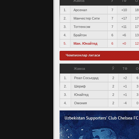
Жамоа
Ў
ТФ
О
1.
Арсенал
7
+10
18
2.
Манчестер Сити
7
+17
17
3.
Тоттенхэм
7
+11
17
4.
Брайтон
6
+6
13
5.
Ман. Юнайтед
6
+0
12
Чемпионлар лигаси
Жамоа
Ў
ТФ
О
1.
Реал Сосьедад
2
+2
6
2.
Шериф
2
+1
3
3.
Юнайтед
2
+1
3
4.
Омония
2
-4
0