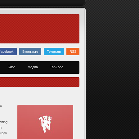
Facebook
Вконтакте
Telegram
RSS
Блог
Медиа
FanZone
i
inning
sh
rqali