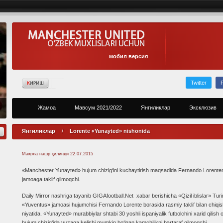
мобил версия
Twitter
Жамоа
Мавсум 2021/2022
Янгиликлар
Эксклюзив
Янгиликлар
/
Lorente «Yunayted» nishonida
Мақола нашр қилинди
22.07.2015
«Manchester Yunayted» hujum chizig‘ini kuchaytirish maqsadida Fernando Lorenten
jamoaga taklif qilmoqchi.
Daily Mirror nashriga tayanib GIGAfootball.Net xabar berishicha «Qizil iblislar» Tur
«Yuventus» jamoasi hujumchisi Fernando Lorente borasida rasmiy taklif bilan chiqi
niyatida. «Yunayted» murabbiylar shtabi 30 yoshli ispaniyalik futbolchini xarid qilish o
hujum chizig‘ida yuzaga kelishi mumkin bo‘lgan kamchilikni bartaraf qilmoqchi.