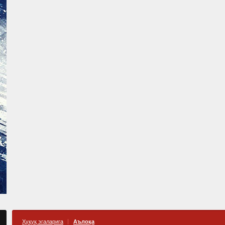
Ҳуқуқ эгаларига
Аълоқа