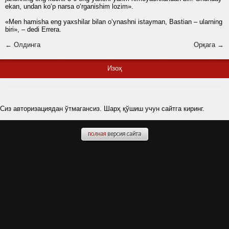
ekan, undan ko‘p narsa o‘rganishim lozim».
«Men hamisha eng yaxshilar bilan o‘ynashni istayman, Bastian – ularning
biri», – dedi Errera.
← Олдинга
Орқага →
Изоҳ
Сиз авторизациядан ўтмагансиз. Шарҳ қўшиш учун сайтга киринг.