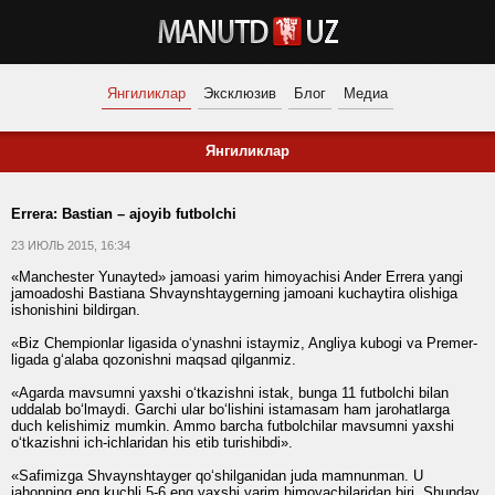
Янгиликлар
Эксклюзив
Блог
Медиа
Янгиликлар
Errera: Bastian – ajoyib futbolchi
23 ИЮЛЬ 2015, 16:34
«Manchester Yunayted» jamoasi yarim himoyachisi Ander Errera yangi
jamoadoshi Bastiana Shvaynshtaygerning jamoani kuchaytira olishiga
ishonishini bildirgan.
«Biz Chempionlar ligasida o‘ynashni istaymiz, Angliya kubogi va Premer-
ligada g‘alaba qozonishni maqsad qilganmiz.
«Agarda mavsumni yaxshi o‘tkazishni istak, bunga 11 futbolchi bilan
uddalab bo‘lmaydi. Garchi ular bo‘lishini istamasam ham jarohatlarga
duch kelishimiz mumkin. Ammo barcha futbolchilar mavsumni yaxshi
o‘tkazishni ich-ichlaridan his etib turishibdi».
«Safimizga Shvaynshtayger qo‘shilganidan juda mamnunman. U
jahonning eng kuchli 5-6 eng yaxshi yarim himoyachilaridan biri. Shunday