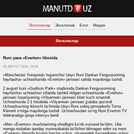
Янгиликлар
Эксклюзив
Блог
Медиа
Янгиликлар
Runi yana «Everton» libosida
03 АВГУСТ 2015, 18:08
«Manchester Yunayted» hujumchisi Ueyn Runi Dankan Fergyusonning
hayrlashuv uchrashuvida «Everton» jamoasi safida maydonga tushdi.
2 avgust kuni «Gudison Park» stadionida Dankan Fergyusonning
hayrlashuv uchrashuvi sifatida tashkil etilgan uchrashuvda «Everton»
jamoasi Ispaniyaning «Vilyarreal» jamoasi bilan kuch sinashdi.
Uchrashuvda 2-1 hisobida «Vilyarreal» jamoasi g‘alaba qozondi.
Uchrashuvning ikkinchi bo‘limida Ueyn Runi sobiq jamoadoshi Toma
Kleverli o‘rniga maydonga tushdi. Uchrashuvdan so‘ng Runi Everton TV
telekanaliga qisqa intervyu berdi.
«Men «Everton» muxlislarining shodligini ko‘rib xursand bo‘ldim. Ular
menga nisbatan qanday munosabatda bo‘lishini bilmagan edim va meni
«Everton» libosida ko‘rish barcha uchun, shuningdek farzandlarim uchun