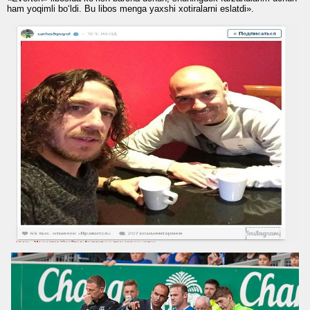
ham yoqimli bo‘ldi. Bu libos menga yaxshi xotiralarni eslatdi».