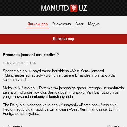
Янгиликлар
Эксклюзив
Блог
Медиа
Янгиликлар
Ernandes jamoani tark etadimi?
11 АВГУСТ 2015, 14:56
Sportsmole.co.uk sayti xabar berishicha «Vest Xem» jamoasi
«Manchester Yunayted» xujumchisi Xaveru Ernandesni o‘z tarkibida
ko‘rish niyatida.
Meksikalik futbolchi «Tottenxem» jamoasiga qarshi kechgan uchrashuvda
zahira o‘rindig‘idan joy oldi. Jamoa bosh murabbiyi Van Gal futbolchiga
yangi mavsumda imkoniyat berish niyatida.
The Daily Mail xabariga ko‘ra esa «Yunayted» «Barselona» futbolchisi
Pedroni sotib olgan taqdirda Ernandesni «Vest Xem» jamoasiga 12 mln.
Funtga sotish niyatida.
← Олдинга
Орқага →