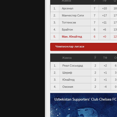
Жамоа
Ў
ТФ
О
1.
Арсенал
7
+10
18
2.
Манчестер Сити
7
+17
17
3.
Тоттенхэм
7
+11
17
4.
Брайтон
6
+6
13
5.
Ман. Юнайтед
6
+0
12
Чемпионлар лигаси
Жамоа
Ў
ТФ
О
1.
Реал Сосьедад
2
+2
6
2.
Шериф
2
+1
3
3.
Юнайтед
2
+1
3
4.
Омония
2
-4
0