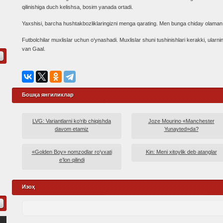
qilinishiga duch kelishsa, bosim yanada ortadi.
Yaxshisi, barcha hushtakbozliklaringizni menga qarating. Men bunga chiday olaman
Futbolchilar muxlislar uchun o‘ynashadi. Muxlislar shuni tushinishlari kerakki, ularnin
van Gaal.
Бошқа янгиликлар
LVG: Variantlarni ko‘rib chiqishda
Joze Mourino «Manchester
davom etamiz
Yunayted»da?
«Golden Boy» nomzodlar ro‘yxati
Kin: Meni xitoylik deb atanglar
e’lon qilindi
Изоҳ