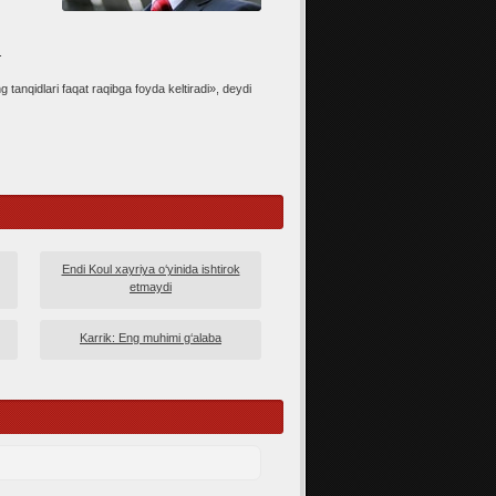
.
g tanqidlari faqat raqibga foyda keltiradi», deydi
Endi Koul xayriya o‘yinida ishtirok
etmaydi
Karrik: Eng muhimi g‘alaba