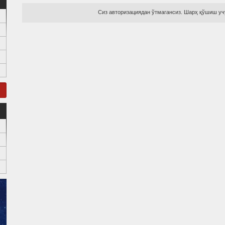
Сиз авторизациядан ўтмагансиз. Шарҳ қўшиш учу