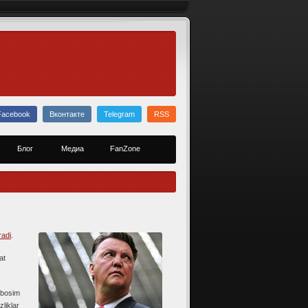
Facebook
Вконтакте
Telegram
RSS
Блог
Медиа
FanZone
radi
.
at
 bosim
zliklar