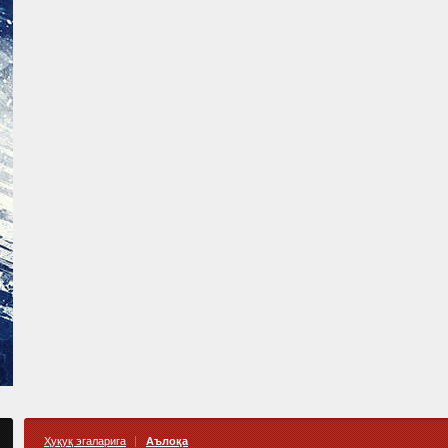
Ҳуқуқ эгаларига
Аълоқа