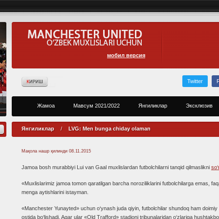
мобил версия
Twitter
Жамоа
Мавсум 2021/2022
Янгиликлар
Эксклюзив
Янгиликлар
/
LVG: Men bunga chiday olaman
Мақола нашр қилинди
08.11.2015
Jamoa bosh murabbiyi Lui van Gaal muxlislardan futbolchilarni tanqid qilmaslikni
so‘
«Muxlislarimiz jamoa tomon qaratilgan barcha noroziliklarini futbolchilarga emas, faq
menga aytishlarini istayman.
«Manchester Yunayted» uchun o‘ynash juda qiyin, futbolchilar shundoq ham doimiy
ostida bo‘lishadi. Agar ular «Old Trafford» stadioni tribunalaridan o‘zlariga hushtakbo