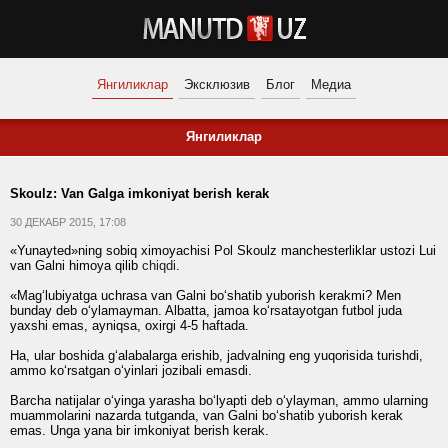
Янгиликлар
Эксклюзив
Блог
Медиа
Янгиликлар
Skoulz: Van Galga imkoniyat berish kerak
30 ДЕКАБР 2015, 17:08
«Yunayted»ning sobiq ximoyachisi Pol Skoulz manchesterliklar ustozi Lui
van Galni himoya qilib
chiqdi
.
«Mag‘lubiyatga uchrasa van Galni bo‘shatib yuborish kerakmi? Men
bunday deb o‘ylamayman. Albatta, jamoa ko‘rsatayotgan futbol juda
yaxshi emas, ayniqsa, oxirgi 4-5 haftada.
Ha, ular boshida g‘alabalarga erishib, jadvalning eng yuqorisida turishdi,
ammo ko‘rsatgan o‘yinlari jozibali emasdi.
Barcha natijalar o‘yinga yarasha bo‘lyapti deb o‘ylayman, ammo ularning
muammolarini nazarda tutganda, van Galni bo‘shatib yuborish kerak
emas. Unga yana bir imkoniyat berish kerak.