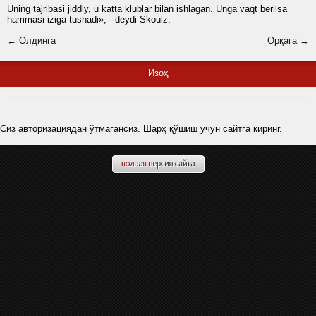
Uning tajribasi jiddiy, u katta klublar bilan ishlagan. Unga vaqt berilsa
hammasi iziga tushadi», - deydi Skoulz.
← Олдинга
Орқага →
Изоҳ
Сиз авторизациядан ўтмагансиз. Шарҳ қўшиш учун сайтга киринг.