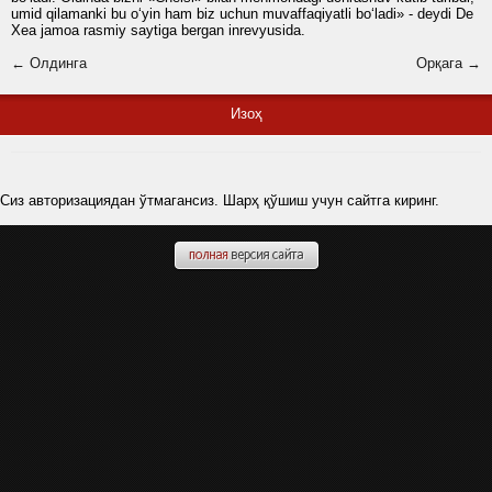
umid qilamanki bu o‘yin ham biz uchun muvaffaqiyatli bo‘ladi» - deydi De
Xea jamoa rasmiy saytiga bergan inrevyusida.
← Олдинга
Орқага →
Изоҳ
Сиз авторизациядан ўтмагансиз. Шарҳ қўшиш учун сайтга киринг.