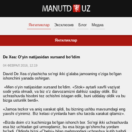
Янгиликлар
Эксклюзив
Блог
Медиа
Янгиликлар
De Xea: O‘yin natijasidan xursand bo‘ldim
04 ФЕВРАЛ 2016, 12:19
David De Xea o‘ylashicha so‘ngi ikki g‘alaba jamoaning o‘ziga bo‘lgan
ishonchini yanada oshirgan.
«Men o‘yin natijasidan xursand bo‘ldim. «Stok» aytarli xavfli vaziyat
sodir yeta olmadi, va biz o‘z darvozamizni dahlsiz saqlay oldik. Biz
uchrashuvda hisobni tez ochishni istagan edik, buni uddalay oldik va bu
bizga ustunlik berdi».
«Jamoa tezkor va aniq xarakat qildi, bu bizning ushbu mavsumdagi eng
yaxshi o‘yinimiz. Biz kelasi o‘yinlarda ham shu tarzda xarakat qilamiz».
«Bizda doim o‘z kuchimizga bo‘lgan ishonch bor. So‘ngi ikki uchrashuvda
esa biz uchtadan gol urmoqdamiz, bu esa bizga qo‘shimcha yordam
bo‘ladi. Oldinda bizni «Chelsi» bilan mehmondagi uchrashuv kutib turibdi,