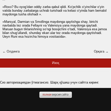
«Roxo? Bu oyog‘idan oddiy zarba qabul qildi. Ko‘pchlik o‘yinchilar o‘yin
vatida bunday zarbalarga uchrab turishadi va kelasi o‘yinda ham bemalol
maydonga tusha olishadi ».
«Marsyal, Darmian va Smollinga maydonga qaytishga shay, birichi
navbatda tez orada Fellayni va Valensiya yana maydonga qaytadi.
Maruan bugun tiklanishning so‘ngi bosqichini o‘tadi, Valensiya esa jamoa
bilan shug‘ullandi, shunday ekan ular tez orada maydonga qaytishadi.
Ueyn Runi esa hozircha himoya vositasida».
← Олдинга
Орқага →
Изоҳ
Сиз авторизациядан ўтмагансиз. Шарҳ қўшиш учун сайтга киринг.