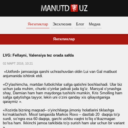
Янгиликлар
Эксклюзив
Блог
Медиа
Янгиликлар
LVG: Fellayni, Valensiya tez orada safda
02 МАРТ 2016, 10:21
«Uotford» jamoasiga qarshi uchrashuvdan oldin Lui van Gal matbuot
anjumanida ishtirok etdi.
«O’ylashimcha, martdan futbolchilar safga qatishni boshlashadi. Ular biz
uchun juda muhim, chunki o‘yinlar jadvali juda tig‘iz. Marsyal o‘ynashga
shay, Darmian ham ham maydonga tushishi mumkin, Kris Smolling ham
safga qatytishga tayyor, lekin uni o‘zini qanday xis qiliayotganiga
qaraymiz ».
«Xozirda bizning maqsad– o‘yinchilarga jimoniy holatlarini tiklashga
ko‘maklashish. Misol tariqasida Markos Roxo – dastlab 20 daqiqa to‘p
surdi, so‘ngra esa 60 daqiqa, garchi ushbu vaqtni to‘liq o‘tkazmagan
bo‘lsa ham. Ikkinchi jamoa tarkibida to‘p surish ham ular uchun bir variant
».