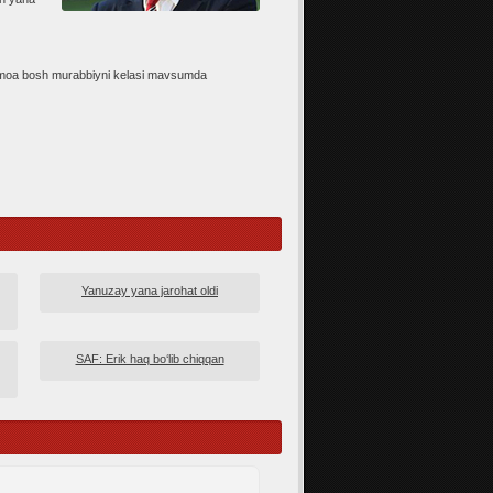
jamoa bosh murabbiyni kelasi mavsumda
Yanuzay yana jarohat oldi
SAF: Erik haq bo‘lib chiqqan