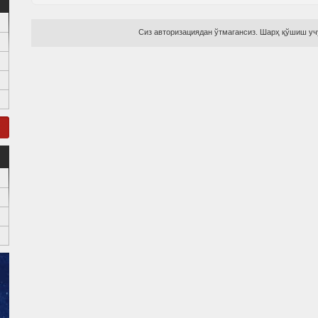
Сиз авторизациядан ўтмагансиз. Шарҳ қўшиш учу