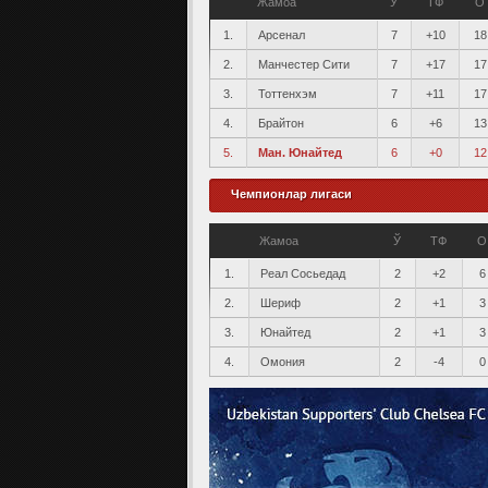
Жамоа
Ў
ТФ
О
1.
Арсенал
7
+10
18
2.
Манчестер Сити
7
+17
17
3.
Тоттенхэм
7
+11
17
4.
Брайтон
6
+6
13
5.
Ман. Юнайтед
6
+0
12
Чемпионлар лигаси
Жамоа
Ў
ТФ
О
1.
Реал Сосьедад
2
+2
6
2.
Шериф
2
+1
3
3.
Юнайтед
2
+1
3
4.
Омония
2
-4
0