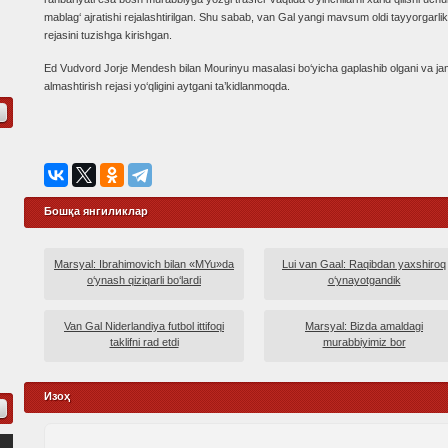
mablag‘ ajratishi rejalashtirilgan. Shu sabab, van Gal yangi mavsum oldi tayyorgarlik
rejasini tuzishga kirishgan.
Ed Vudvord Jorje Mendesh bilan Mourinyu masalasi bo‘yicha gaplashib olgani va 
almashtirish rejasi yo‘qligini aytgani ta’kidlanmoqda.
Бошқа янгиликлар
Marsyal: Ibrahimovich bilan «MYu»da
Lui van Gaal: Raqibdan yaxshiroq
o‘ynash qiziqarli bo‘lardi
o‘ynayotgandik
Van Gal Niderlandiya futbol ittifoqi
Marsyal: Bizda amaldagi
taklifni rad etdi
murabbiyimiz bor
Изоҳ