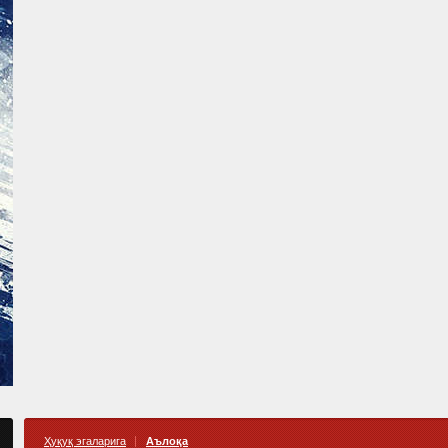
Ҳуқуқ эгаларига
Аълоқа