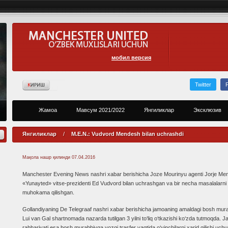
мобил версия
Twitter
Жамоа
Мавсум 2021/2022
Янгиликлар
Эксклюзив
Янгиликлар
/
M.E.N.: Vudvord Mendesh bilan uchrashdi
Мақола нашр қилинди
07.04.2016
Manchester Evening News nashri xabar berishicha Joze Mourinyu agenti Jorje Me
«Yunayted» vitse-prezidenti Ed Vudvord bilan uchrashgan va bir necha masalalarni
muhokama qilishgan.
Gollandiyaning De Telegraaf nashri xabar berishicha jamoaning amaldagi bosh mura
Lui van Gal shartnomada nazarda tutilgan 3 yilni to‘liq o‘tkazishi ko‘zda tutmoqda. 
rahbariyati esa bosh murabbiyga yozgi trasfer vaqtida o‘yinchilarni xarid qilishi uch