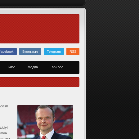
Facebook
Вконтакте
Telegram
RSS
Блог
Медиа
FanZone
ndesh
bbiyi
Jamoa
un yana