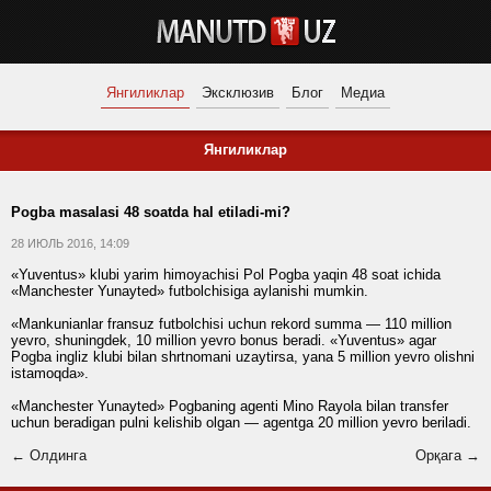
Янгиликлар
Эксклюзив
Блог
Медиа
Янгиликлар
Pogba masalasi 48 soatda hal etiladi-mi?
28 ИЮЛЬ 2016, 14:09
«Yuventus» klubi yarim himoyachisi Pol Pogba yaqin 48 soat ichida
«Manchester Yunayted» futbolchisiga aylanishi mumkin.
«Mankunianlar fransuz futbolchisi uchun rekord summa — 110 million
yevro, shuningdek, 10 million yevro bonus beradi. «Yuventus» agar
Pogba ingliz klubi bilan shrtnomani uzaytirsa, yana 5 million yevro olishni
istamoqda».
«Manchester Yunayted» Pogbaning agenti Mino Rayola bilan transfer
uchun beradigan pulni kelishib olgan — agentga 20 million yevro beriladi.
← Олдинга
Орқага →