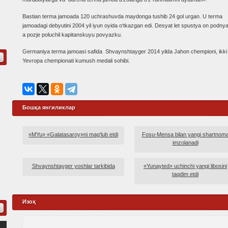
Bastian terma jamoada 120 uchrashuvda maydonga tushib 24 gol urgan. U terma
jamoadagi debyutini 2004 yil iyun oyida o‘tkazgan edi. Desyat let spustya on podny
a pozje poluchil kapitanskuyu povyazku.
Germaniya terma jamoasi safida Shvaynshtayger 2014 yilda Jahon chempioni, ikki ka
Yevropa chempionati kumush medali sohibi.
Бошқа янгиликлар
«MYu» «Galatasaroy»ni mag‘lub etdi
Fosu-Mensa bilan yangi shartnom
imzolanadi
Shvaynshtayger yoshlar tarkibida
«Yunayted» uchinchi yangi libosini
taqdim etdi
Изоҳ