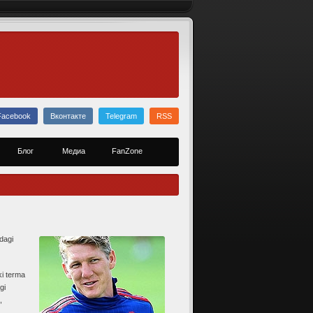
Facebook
Вконтакте
Telegram
RSS
Блог
Медиа
FanZone
dagi
ki terma
gi
,