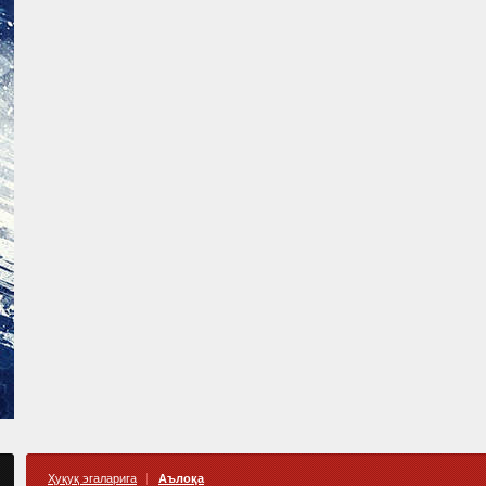
Ҳуқуқ эгаларига
Аълоқа