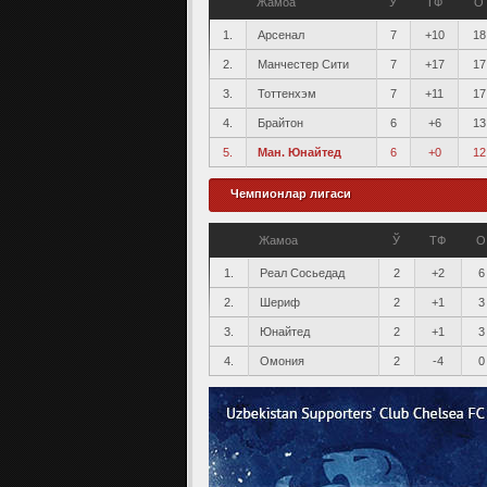
Жамоа
Ў
ТФ
О
1.
Арсенал
7
+10
18
2.
Манчестер Сити
7
+17
17
3.
Тоттенхэм
7
+11
17
4.
Брайтон
6
+6
13
5.
Ман. Юнайтед
6
+0
12
Чемпионлар лигаси
Жамоа
Ў
ТФ
О
1.
Реал Сосьедад
2
+2
6
2.
Шериф
2
+1
3
3.
Юнайтед
2
+1
3
4.
Омония
2
-4
0