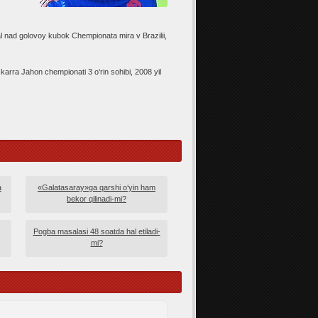
al nad golovoy kubok Chempionata mira v Brazilii,
rra Jahon chempionati 3 o‘rin sohibi, 2008 yil
a
«Galatasaray»ga qarshi o‘yin ham
bekor qilinadi-mi?
Pogba masalasi 48 soatda hal etiladi-
mi?