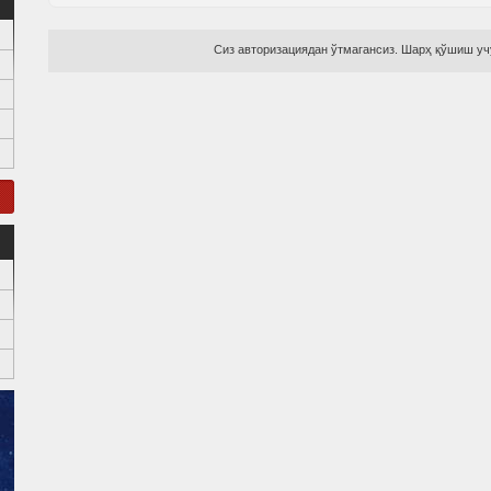
Сиз авторизациядан ўтмагансиз. Шарҳ қўшиш учу