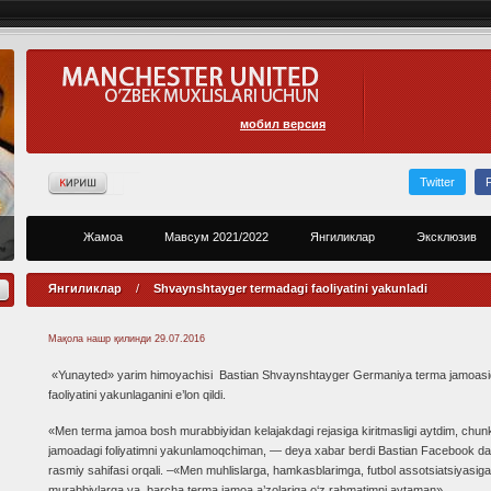
мобил версия
Twitter
Жамоа
Мавсум 2021/2022
Янгиликлар
Эксклюзив
Янгиликлар
/
Shvaynshtayger termadagi faoliyatini yakunladi
Мақола нашр қилинди
29.07.2016
«Yunayted» yarim himoyachisi Bastian Shvaynshtayger Germaniya terma jamoasi
faoliyatini yakunlaganini e’lon qildi.
«Men terma jamoa bosh murabbiyidan kelajakdagi rejasiga kiritmasligi aytdim, chun
jamoadagi foliyatimni yakunlamoqchiman, — deya xabar berdi Bastian Facebook da
rasmiy sahifasi orqali. –«Men muhlislarga, hamkasblarimga, futbol assotsiatsiyasiga
murabbiylarga va barcha terma jamoa a’zolariga o‘z rahmatimni aytaman».