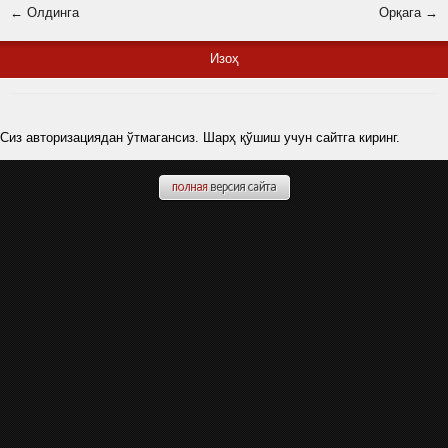
← Олдинга
Орқага →
Изоҳ
Сиз авторизациядан ўтмагансиз. Шарҳ қўшиш учун сайтга киринг.