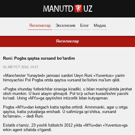
Янгиликлар
Эксклюзив
Блог
Медиа
Янгиликлар
Runi: Pogba qaytsa xursand bo‘lardim
01 АВГУСТ 2016, 14:27
«Manchester Yunayted» jamoasi sardori Ueyn Runi «Yuventus» yarim
himoyachisi Pol Pogba ortda qaytsa xursand bo‘lishini ma’lum qildi.
«Pogba shunday futbolchilar sirasiga kiradiki, u bilan mashg‘ulotda jarohat
olish mumkin. U buni atayin qilmaydi. Pol to‘p uchun kurashishni yaxshi
ko‘radi. Uning «MYu»ga qaytishini intizorlik bilan kutyapman.
Pogba «MYu»dan ketgach katta tajriba orttirdi. Aminmanki, agar u ortga
qaytsa, katta yutuqlarga erishadi. U safimizga qo‘shilsa, xursand
bo‘laman», – dedi Runi.
Eslatib o‘tamiz, 23 yoshli futbolchi 2012 yilda «MYu»dan «Yuventus»ga
erkin agent sifatida o‘tgandi.