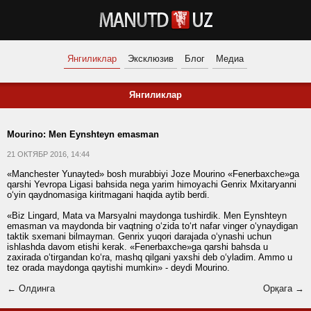
Янгиликлар
Эксклюзив
Блог
Медиа
Янгиликлар
Mourino: Men Eynshteyn emasman
21 ОКТЯБР 2016, 14:44
«Manchester Yunayted» bosh murabbiyi Joze Mourino «Fenerbaxche»ga
qarshi Yevropa Ligasi bahsida nega yarim himoyachi Genrix Mxitaryanni
o‘yin qaydnomasiga kiritmagani haqida aytib berdi.
«Biz Lingard, Mata va Marsyalni maydonga tushirdik. Men Eynshteyn
emasman va maydonda bir vaqtning o‘zida to‘rt nafar vinger o‘ynaydigan
taktik sxemani bilmayman. Genrix yuqori darajada o‘ynashi uchun
ishlashda davom etishi kerak. «Fenerbaxche»ga qarshi bahsda u
zaxirada o‘tirgandan ko‘ra, mashq qilgani yaxshi deb o‘yladim. Ammo u
tez orada maydonga qaytishi mumkin» - deydi Mourino.
← Олдинга
Орқага →