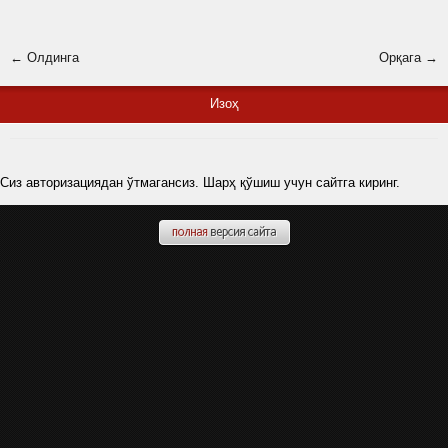
← Олдинга
Орқага →
Изоҳ
Сиз авторизациядан ўтмагансиз. Шарҳ қўшиш учун сайтга киринг.