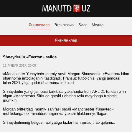
Янгиликлар
Эксклюзив
Блог
Медиа
Янгиликлар
Shneyderlin «Everton» safida
12 ЯНВАР 2017, 23:08
«Manchester Yunayted» rasmiy sayti Morgan Shnayderlin «Everton» bilan
shartnoma imzolaganini tasdiqladi. Fransuz futbolchisi yangi jamoasi
bilan 2021 yilga qadar shartnoma imzoladi.
Shnayderlin yangi jamoasi tarkibida yakshanba kuni APL 21-turidan o‘rin
olgan «Manchester Siti» ga qarshi uchrashuvda maydonga tushishi
mumkin.
Morgan tvitterdagi rasmiy sahifasi orqali «Manchester Yunayted»
muhlislariga o‘z minatdorchiligini va yaxshi tilaklarni yo‘llagan.
Shnayderlinning kelgusi faoliyatiga bizlar ham omad tilab qolamiz.