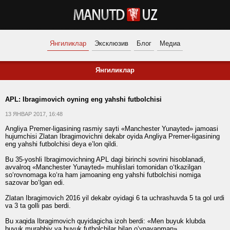
Янгиликлар
Эксклюзив
Блог
Медиа
Янгиликлар
APL: Ibragimovich oyning eng yahshi futbolchisi
13 ЯНВАР 2017, 16:48
Angliya Premer-ligasining rasmiy sayti «Manchester Yunayted» jamoasi
hujumchisi Zlatan Ibragimovichni dekabr oyida Angliya Premer-ligasining
eng yahshi futbolchisi deya e’lon qildi.
Bu 35-yoshli Ibragimovichning APL dagi birinchi sovrini hisoblanadi,
avvalroq «Manchester Yunayted» muhlislari tomonidan o‘tkazilgan
so‘rovnomaga ko‘ra ham jamoaning eng yahshi futbolchisi nomiga
sazovar bo‘lgan edi.
Zlatan Ibragimovich 2016 yil dekabr oyidagi 6 ta uchrashuvda 5 ta gol urdi
va 3 ta golli pas berdi.
Bu xaqida Ibragimovich quyidagicha izoh berdi: «Men buyuk klubda
buyuk murabbiy va buyuk futbolchilar bilan o‘ynayapman».