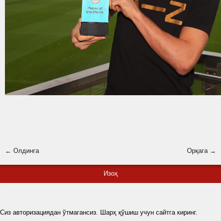
← Олдинга
Орқага →
Изоҳ
Сиз авторизациядан ўтмагансиз. Шарҳ қўшиш учун сайтга киринг.