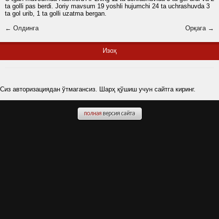
ta golli pas berdi. Joriy mavsum 19 yoshli hujumchi 24 ta uchrashuvda 3
ta gol urib, 1 ta golli uzatma bergan.
← Олдинга
Орқага →
Изоҳ
Сиз авторизациядан ўтмагансиз. Шарҳ қўшиш учун сайтга киринг.