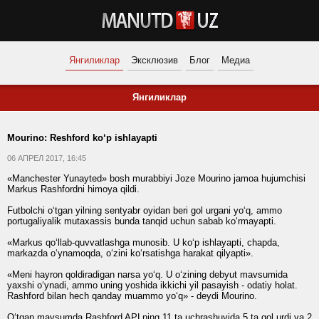
Янгиликлар
Эксклюзив
Блог
Медиа
Янгиликлар
Mourino: Reshford ko‘p ishlayapti
06 АПРЕЛ 2017, 16:45
«Manchester Yunayted» bosh murabbiyi Joze Mourino jamoa hujumchisi
Markus Rashfordni himoya qildi.
Futbolchi o‘tgan yilning sentyabr oyidan beri gol urgani yo‘q, ammo
portugaliyalik mutaxassis bunda tanqid uchun sabab ko‘rmayapti.
«Markus qo‘llab-quvvatlashga munosib. U ko‘p ishlayapti, chapda,
markazda o‘ynamoqda, o‘zini ko‘rsatishga harakat qilyapti».
«Meni hayron qoldiradigan narsa yo‘q. U o‘zining debyut mavsumida
yaxshi o‘ynadi, ammo uning yoshida ikkichi yil pasayish - odatiy holat.
Rashford bilan hech qanday muammo yo‘q» - deydi Mourino.
O‘tgan mavsumda Rashford APLning 11 ta uchrashuvida 5 ta gol urdi va 2