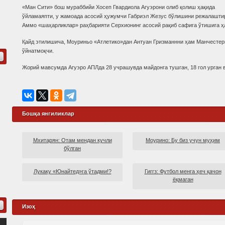
«Ман Сити» бош мураббийи Хосеп Гвардиола Агуэрони олиб қолиш ҳақида
ўйламаяпти, у жамоада асосий ҳужумчи Габриэл Жезус бўлишини режалаштир
Аммо «шаҳарликлар» раҳбарияти Серхионинг асосий рақиб сафига ўтишига ҳ
Қайд этилишича, Моуриньо «Атлетико»дан Антуан Гризманнни ҳам Манчестерг
ўйнатмоқчи.
Жорий мавсумда Агуэро АПЛда 28 учрашувда майдонга тушган, 18 гол урган ва
Бошқа янгиликлар
Мхитарян: Отам мендан кучли
Моурино: Бу биз учун муҳим
бўлган
Лукаку «Юнайтед»га ўтадми!?
Гиггз: Футбол менга ҳеч қачон
ёқмаган
Изоҳ