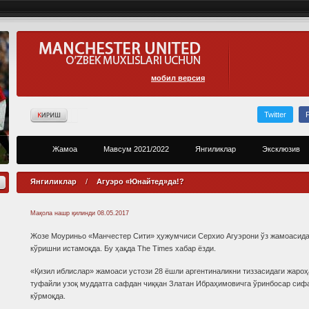
мобил версия
Twitter
Жамоа
Мавсум 2021/2022
Янгиликлар
Эксклюзив
Янгиликлар
/
Агуэро «Юнайтед»да!?
Мақола нашр қилинди
08.05.2017
Жозе Моуриньо «Манчестер Сити» ҳужумчиси Серхио Агуэрони ўз жамоасид
кўришни истамоқда. Бу ҳақда The Times хабар ёзди.
«Қизил иблислар» жамоаси устози 28 ёшли аргентиналикни тиззасидаги жароҳ
туфайли узоқ муддатга сафдан чиққан Златан Ибраҳимовичга ўринбосар сиф
кўрмоқда.