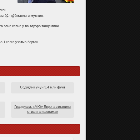
ган.
ам йўл қўймаслиги мумкин.
а олиб келиб у ва Агуэро тандемини
 1 голга узатма берган.
Содиқлик учун 3,4 млн фунт
Гвардиола: «МЮ» Европа лигасини
ютишига ишонаман