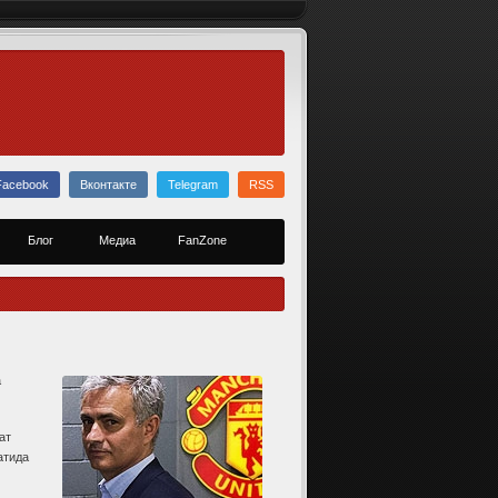
Facebook
Вконтакте
Telegram
RSS
Блог
Медиа
FanZone
а
ат
атида