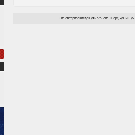
Сиз авторизациядан ўтмагансиз. Шарҳ қўшиш учу