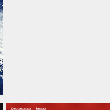
Ҳуқуқ эгаларига
Аълоқа