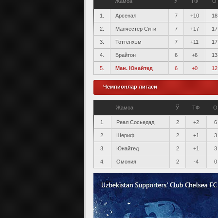
Жамоа
Ў
ТФ
О
1.
Арсенал
7
+10
18
2.
Манчестер Сити
7
+17
17
3.
Тоттенхэм
7
+11
17
4.
Брайтон
6
+6
13
5.
Ман. Юнайтед
6
+0
12
Чемпионлар лигаси
Жамоа
Ў
ТФ
О
1.
Реал Сосьедад
2
+2
6
2.
Шериф
2
+1
3
3.
Юнайтед
2
+1
3
4.
Омония
2
-4
0