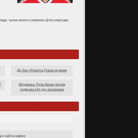
ади, чунки иккита совринни қўлга киритдик
Де Хеа «Реал»га ўтиши мумкин
?
Моуриньо: Руни билан боғлиқ
ҳодисага кўп дуч келганман
н сайтга киринг.