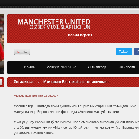
мобил версия
Twitter
Жамоа
Мавсум 2021/2022
Янгиликлар
Эксклюзив
Янгиликлар
/
Мхитарян: Биз ғалаба қозонмоқчимиз
Мақола нашр қилинди
22.05.2017
«Манчестер Юнайтед» ярим ҳимоячиси Генрих Мхитаряннинг таъкидлашича,
манкунианлар Европа лигаси финалида «Аякс»ни мағлуб этмоқчи.
«Биз учун бу совринни қўлга киритиш ва Чемпионлар лигасида ўйнаш имкония
эга бўлиш муҳим, чунки «Манчестер Юнайтед» — кетма-кет уч йил Европа ли
ўйнайдиган жамоа эмас».