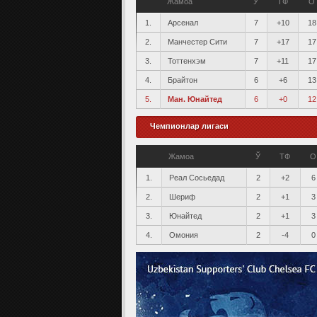
Жамоа
Ў
ТФ
О
1.
Арсенал
7
+10
18
2.
Манчестер Сити
7
+17
17
3.
Тоттенхэм
7
+11
17
4.
Брайтон
6
+6
13
5.
Ман. Юнайтед
6
+0
12
Чемпионлар лигаси
Жамоа
Ў
ТФ
О
1.
Реал Сосьедад
2
+2
6
2.
Шериф
2
+1
3
3.
Юнайтед
2
+1
3
4.
Омония
2
-4
0