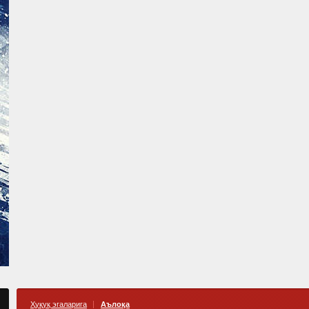
Ҳуқуқ эгаларига
Аълоқа