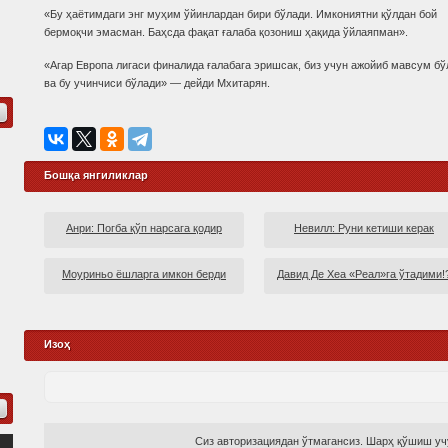
«Бу ҳаётимдаги энг муҳим ўйинлардан бири бўлади. Имкониятни қўлдан бой
бермоқчи эмасман. Баҳсда фақат ғалаба қозониш ҳақида ўйлаяпман».
«Агар Европа лигаси финалида ғалабага эришсак, биз учун ажойиб мавсум бўл
ва бу учинчиси бўлади» — дейди Мхитарян.
Бошқа янгиликлар
Анри: Погба қўп нарсага қодир
Невилл: Руни кетиши керак
Моуриньо ёшларга имкон берди
Давид Де Хеа «Реал»га ўтадими!
Изоҳ
Сиз авторизациядан ўтмагансиз. Шарҳ қўшиш учу