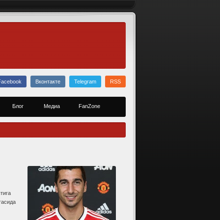
Facebook
Вконтакте
Telegram
RSS
Блог
Медиа
FanZone
тига
гасида