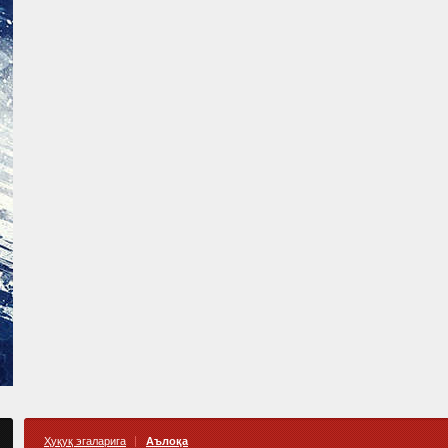
Ҳуқуқ эгаларига
Аълоқа