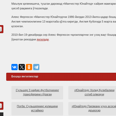
Маълум қилинишича, тушган даромад «Манчестер Юнайтед» хайрия жамғарм
ҳисоб рақамига ўтказилади.
Алекс Фергюсон «Манчестер Юнайтед»ни 1986-йилдан 2013-йилга қадар бошқа
Англия чемпионлигини 13 маротаба қўлга киритди, Англия Кубогида 5 марта в
қозонган.
2010-йил 19-декабрида сер Алекс Фергюсон «қизиллар»ни энг узоқ вақт бошқ
ўрнатган рекордни
янгилади
.
Бошқа янгиликлар
Сульшер 3 нафар футболчининг
«Юнайтед» Холид Кулибалини
трансферини сўраган
сотиб олмоқчи
Погба: Сульшернинг қолишини
«Юнайтед» Гризманн учун асоси
истаймиз
даъвогар