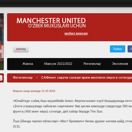
мобил версия
Twitter
Жамоа
Мавсум 2021/2022
Янгиликлар
Эксклюзив
Янгиликлар
/
САФнинг сақичи салкам ярим миллион еврога сотилди
Мақола нашр қилинди
21.03.2019
«Юнайтед» собиқ бош мураббийи Алекс Фергюсоннинг клуб бошқарувида кечг
сўнгги учрашувида чайнаган сақичининг бир қисми кимошди савдосида 390 м
фунтга (450 минг евро) сотилди, деб хабар беради The Sun.
Ўша ўйинда «қизил иблислар» «Вест Бромвич» билан дуранг натижа қайд этга
(5:5).