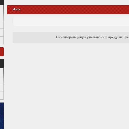
Изоҳ
Сиз авторизациядан ўтмагансиз. Шарҳ қўшиш учу