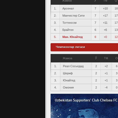
Жамоа
Ў
ТФ
О
1.
Арсенал
7
+10
18
2.
Манчестер Сити
7
+17
17
3.
Тоттенхэм
7
+11
17
4.
Брайтон
6
+6
13
5.
Ман. Юнайтед
6
+0
12
Чемпионлар лигаси
Жамоа
Ў
ТФ
О
1.
Реал Сосьедад
2
+2
6
2.
Шериф
2
+1
3
3.
Юнайтед
2
+1
3
4.
Омония
2
-4
0