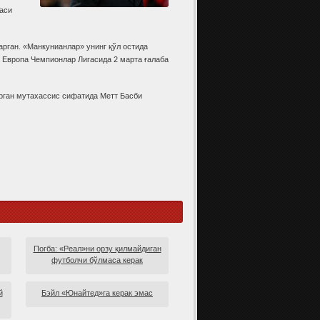
аси
рган. «Манкунианлар» унинг қўл остида
а Европа Чемпионлар Лигасида 2 марта ғалаба
арган мутахассис сифатида Метт Басби
Погба: «Реал»ни орзу қилмайдиган
футболчи бўлмаса керак
й
Бэйл «Юнайтед»га керак эмас