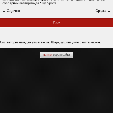
сўзларини келтирмоқда Sky
Sports
.
← Олдинга
Орқага →
Изоҳ
Сиз авторизациядан ўтмагансиз. Шарҳ қўшиш учун сайтга киринг.