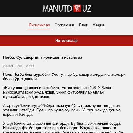
Янгиликлар
Эксклюзив
Блог
Медиа
Янгиликлар
Погба: Сульшернинг қолишини истаймиз
20 МАРТ 2019, 20:41
Поль Погба бош мураббий Уле-Гуннар Сульшер ҳақидаги фикрлари
билан ўртоқлашди.
«Биз унинг қолишини истаймиз. Натижалар ажойиб. У билан
муносабатларим жуда яхши, унинг футболчилар билан
муносабатлари ҳам яхши.
Агар футболчи мураббийдан мамнун бўлса, мамнуниятни давом
этишини истайди. Сульшер бунга муносиб. У клуб ҳақида ҳамма
нарсани билади.
У футболчиларга ишончни қайтарди. Бу бизга эркинликни берди.
Натижада футболдан завқ ола бошладик. Ваҳоланки, аввалги
қониқарсиз натижалар туфайли, буни йўқотган эдик», – деб Погба